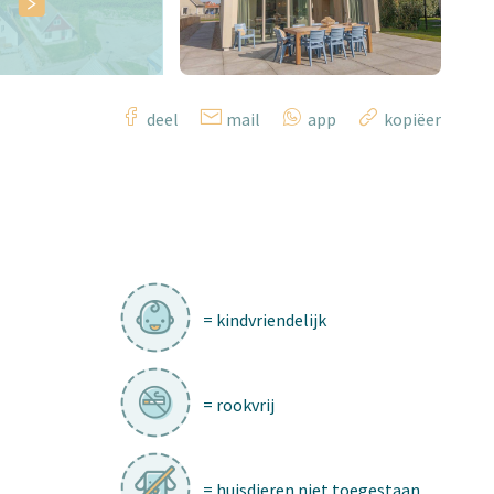
deel
mail
app
kopiëer
= kindvriendelijk
= rookvrij
= huisdieren niet toegestaan