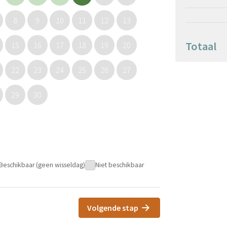
8
9
10
11
12
13
Totaal
15
16
17
18
19
20
22
23
24
25
26
27
29
30
Beschikbaar (geen wisseldag)
Niet beschikbaar
Volgende stap