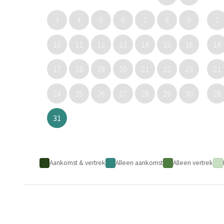
3
4
5
6
7
8
9
7
10
11
12
13
14
15
16
14
17
18
19
20
21
22
23
21
24
25
26
27
28
29
30
28
31
Aankomst & vertrek
Alleen aankomst
Alleen vertrek