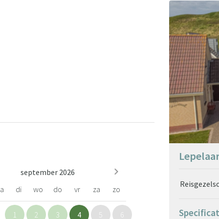
Lepelaa
september 2026
Reisgezels
a
di
wo
do
vr
za
zo
Specifica
1
2
3
4
5
6