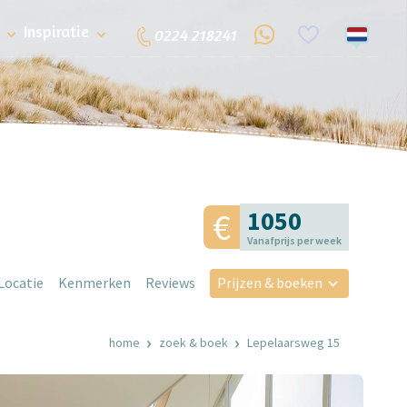
Inspiratie
0224 218241
1050
Vanafprijs per week
Locatie
Kenmerken
Reviews
Prijzen & boeken
home
zoek & boek
Lepelaarsweg 15