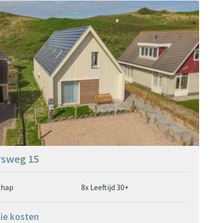
rsweg 15
chap
8x Leeftijd 30+
tie kosten