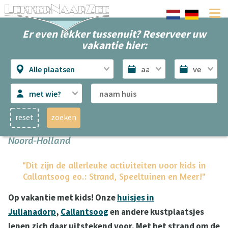
Er even lekker tussenuit? Reserveer uw
vakantie hier:
Alle plaatsen
met wie?
reset
zoeken
Leuke uitstapjes met kinderen in de Kop van
Noord-Holland
"Dit zijn de allerleuke activiteiten voor kids in
Callantsoog eo.: Strand, Speeltuinen en Meer!"
Op vakantie met kids! Onze
huisjes in
Julianadorp
,
Callantsoog
en andere kustplaatsjes
lenen zich daar uitstekend voor. Met het strand om de