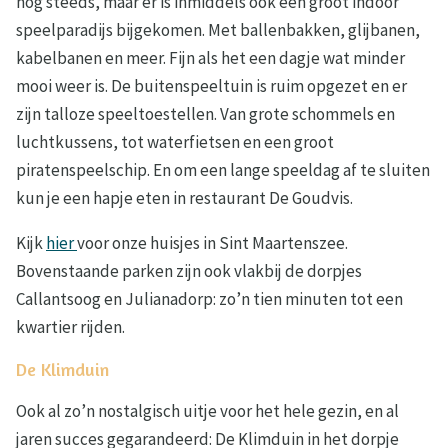
nog steeds, maar er is inmiddels ook een groot indoor
speelparadijs bijgekomen. Met ballenbakken, glijbanen,
kabelbanen en meer. Fijn als het een dagje wat minder
mooi weer is. De buitenspeeltuin is ruim opgezet en er
zijn talloze speeltoestellen. Van grote schommels en
luchtkussens, tot waterfietsen en een groot
piratenspeelschip. En om een lange speeldag af te sluiten
kun je een hapje eten in restaurant De Goudvis.
Kijk
hier
voor onze huisjes in Sint Maartenszee.
Bovenstaande parken zijn ook vlakbij de dorpjes
Callantsoog en Julianadorp: zo’n tien minuten tot een
kwartier rijden.
De Klimduin
Ook al zo’n nostalgisch uitje voor het hele gezin, en al
jaren succes gegarandeerd: De Klimduin in het dorpje