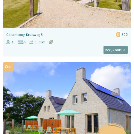
800
Callantsoog: Kruisweg 5
10
5
1300m
bekijk huis
Zee