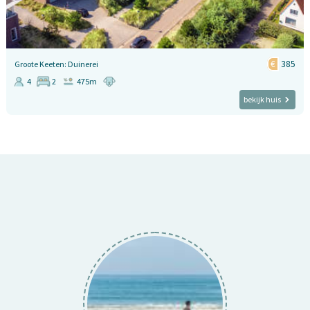
385
Groote Keeten: Duinerei
4
2
475m
bekijk huis