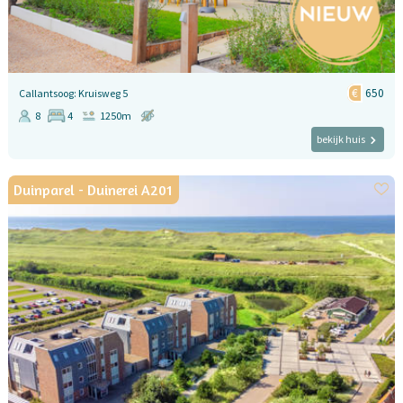
650
Callantsoog: Kruisweg 5
8
4
1250m
bekijk huis
Duinparel - Duinerei A201