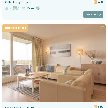
400
Callantsoog: Seinpost
5
2
350m
bekijk huis
Duinerei B103
385
Groote Keeten: Duinerei