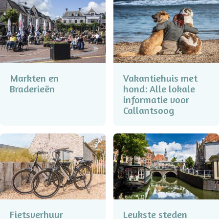
Controleer de museum-website op openingstijden,
tarieven, eventuele reservering of begeleide tours.
Voor kinderen: eventueel een kleine activiteit of
speurtocht vooraf afspreken zodat ze enthousiast
blijven.
Markten en
Vakantiehuis met
Braderieën
hond: Alle lokale
informatie voor
Callantsoog
Fietsverhuur
Leukste steden