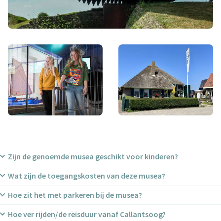
Zijn de genoemde musea geschikt voor kinderen?
Wat zijn de toegangskosten van deze musea?
Ja — sommige musea zijn heel kindvriendelijk ingericht.
Bijvoorbeeld: het Nationaal Reddingmuseum Dorus Rijkers in
Hoe zit het met parkeren bij de musea?
De exacte entreeprijzen verschillen per museum en seizoen.
Den Helder heeft een ‘Kidsproof’ predicaat omdat kinderen
In het blog staat niet voor elk museum een vaste prijs
onder de 12 jaar er veel interactief kunnen doen (zoals
Hoe ver rijden/de reisduur vanaf Callantsoog?
Over het algemeen geldt: in steden zoals Den Helder, Hoorn
vermeld. Voorbeeld: het Reddingmuseum en het