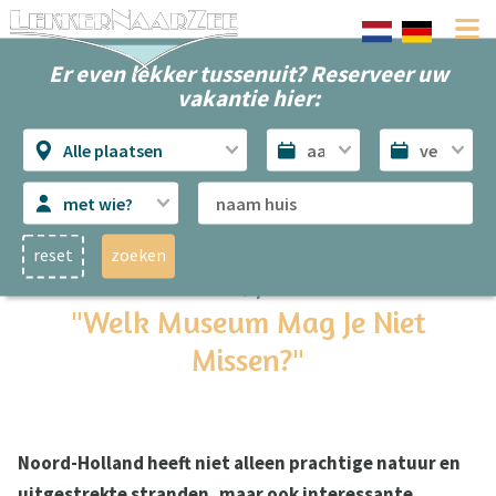
Er even lekker tussenuit? Reserveer uw
vakantie hier:
Alle plaatsen
met wie?
reset
zoeken
De mooiste musea in de Kop van Noord-Holland
"Welk Museum Mag Je Niet
Missen?"
Noord-Holland heeft niet alleen prachtige natuur en
uitgestrekte stranden, maar ook interessante