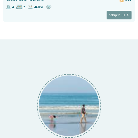
4
2
460m
bekijk huis