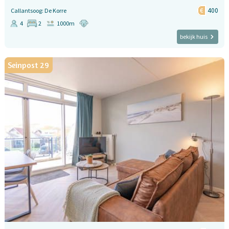
400
Callantsoog: De Korre
4
2
1000m
bekijk huis
Seinpost 29