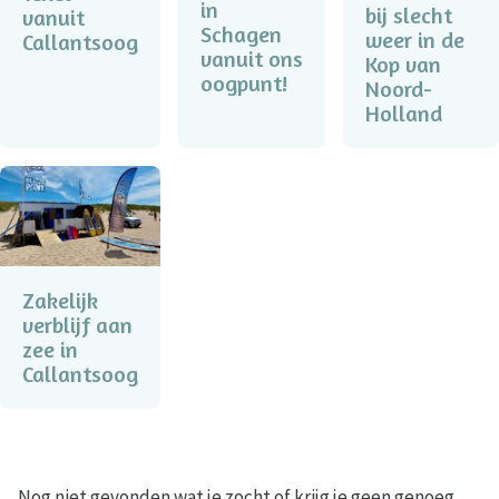
in
bij slecht
vanuit
Schagen
weer in de
Callantsoog
vanuit ons
Kop van
oogpunt!
Noord-
Holland
Zakelijk
verblijf aan
zee in
Callantsoog
Nog niet gevonden wat je zocht of krijg je geen genoeg