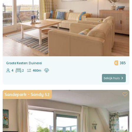
385
Groote Keeten: Duinerei
4
2
460m
bekijk huis
Sandepark - Sandy 52