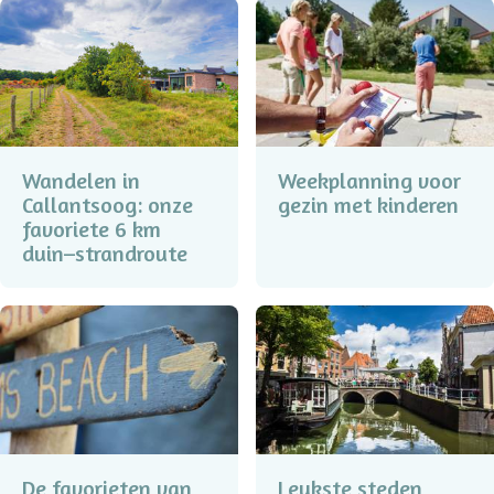
Wandelen in
Weekplanning voor
Callantsoog: onze
gezin met kinderen
favoriete 6 km
duin–strandroute
De favorieten van
Leukste steden