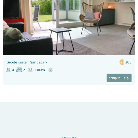
360
Groote Keeten: Sandepark
4
2
1300m
bekijk huis