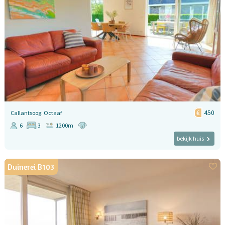
450
Callantsoog: Octaaf
6
3
1200m
bekijk huis
Duinerei B103