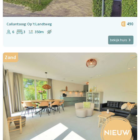
490
Callantsoog: Op 't Landtweg
6
3
350m
bekijk huis
Zand