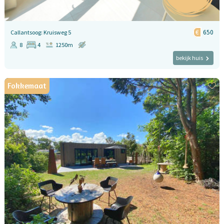
650
Callantsoog: Kruisweg 5
8
4
1250m
bekijk huis
Fokkemaat