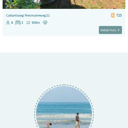
725
Callantsoog: Previnaireweg 21
8
3
650m
bekijk huis