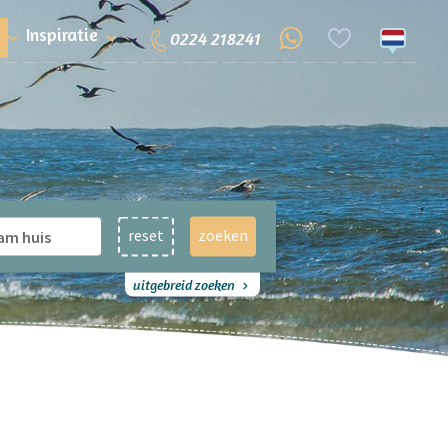
Inspiratie
0224 218241
reset
zoeken
uitgebreid zoeken