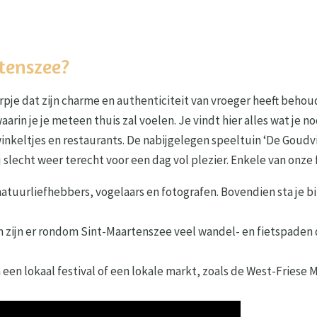
tenszee?
pje dat zijn charme en authenticiteit van vroeger heeft behoud
waarin je je meteen thuis zal voelen. Je vindt hier alles wat je
inkeltjes en restaurants. De nabijgelegen speeltuin ‘De Goudvi
 slecht weer terecht voor een dag vol plezier
. Enkele van onze 
natuurliefhebbers, vogelaars en fotografen. Bovendien sta je 
n zijn er rondom Sint-Maartenszee veel wandel- en fietspaden
en lokaal festival of een lokale markt, zoals de West-Friese 