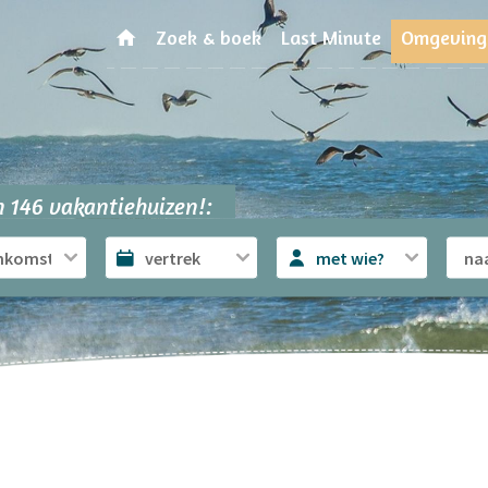
Zoek & boek
Last Minute
Omgeving
 146 vakantiehuizen!:
met wie?