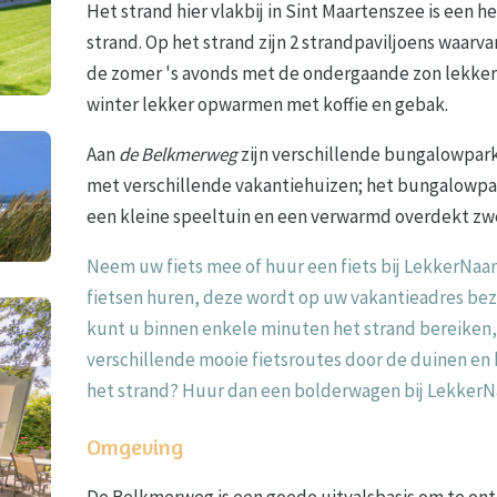
Het strand hier vlakbij in Sint Maartenszee is een he
strand. Op het strand zijn 2 strandpaviljoens waarvan
de zomer 's avonds met de ondergaande zon lekker d
winter lekker opwarmen met koffie en gebak.
Aan
de Belkmerweg
zijn verschillende bungalowparke
met verschillende vakantiehuizen; het bungalowp
een kleine speeltuin en een verwarmd overdekt z
Neem uw fiets mee of huur een fiets bij LekkerNaa
fietsen huren, deze wordt op uw vakantieadres bez
kunt u binnen enkele minuten het strand bereiken,
verschillende mooie fietsroutes door de duinen en 
het strand? Huur dan een bolderwagen bij LekkerN
Omgeving
De Belkmerweg is een goede uitvalsbasis om te o