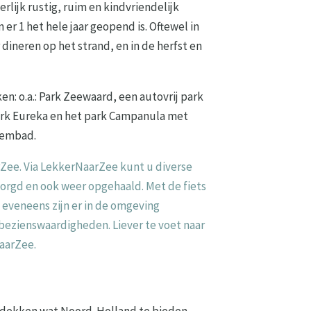
erlijk rustig, ruim en kindvriendelijk
 er 1 het hele jaar geopend is. Oftewel in
ineren op het strand, en in de herfst en
n: o.a.: Park Zeewaard, een autovrij park
ark Eureka en het park Campanula met
wembad.
rZee. Via LekkerNaarZee kunt u diverse
orgd en ook weer opgehaald. Met de fiets
 eveneens zijn er in de omgeving
bezienswaardigheden. Liever te voet naar
aarZee.
ntdekken wat Noord-Holland te bieden