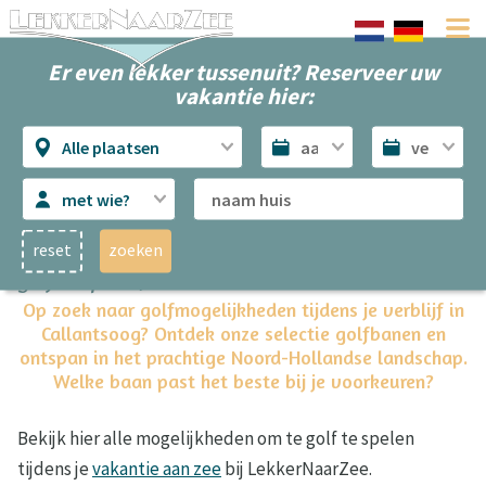
Er even lekker tussenuit? Reserveer uw
vakantie hier:
Alle plaatsen
met wie?
reset
zoeken
Golfen op vakantie
Op zoek naar golfmogelijkheden tijdens je verblijf in
Callantsoog? Ontdek onze selectie golfbanen en
ontspan in het prachtige Noord-Hollandse landschap.
Welke baan past het beste bij je voorkeuren?
Bekijk hier alle mogelijkheden om te golf te spelen
tijdens je
vakantie aan zee
bij LekkerNaarZee.