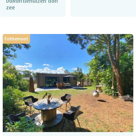
vakantiehuizen aan
zee
Fokkemaat