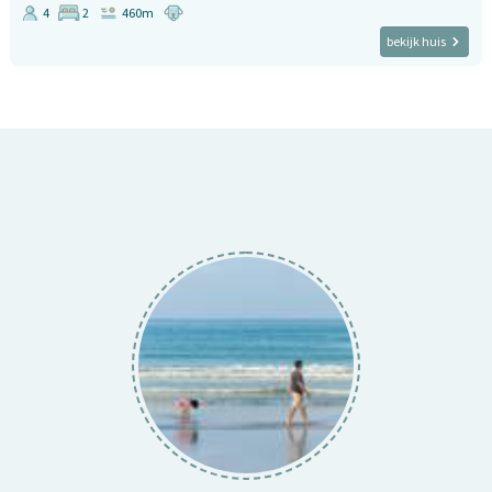
4
2
460m
bekijk huis