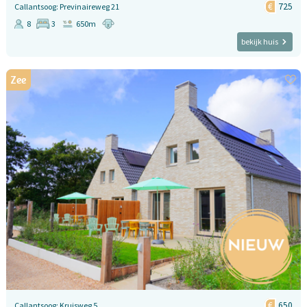
725
Callantsoog: Previnaireweg 21
8
3
650m
bekijk huis
Zee
650
Callantsoog: Kruisweg 5