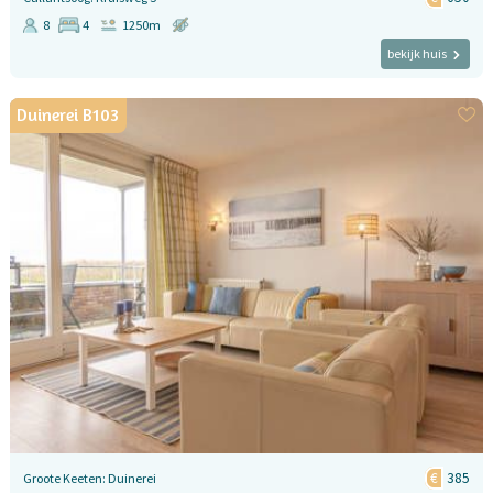
8
4
1250m
bekijk huis
Duinerei B103
385
Groote Keeten: Duinerei