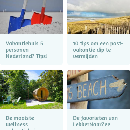
Vakantiehuis 5
10 tips om een post-
personen
vakantie dip te
Nederland? Tips!
vermijden
De mooiste
De favorieten van
wellness
LekkerNaarZee