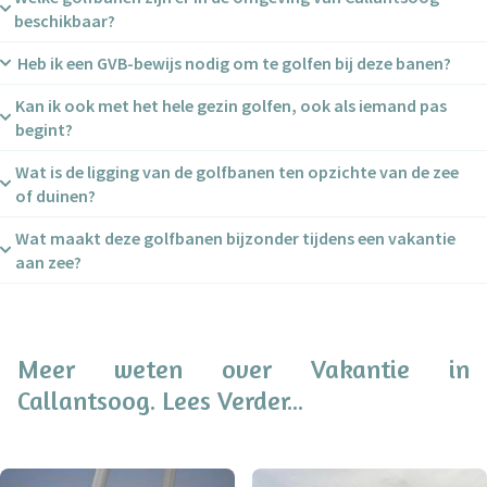
beschikbaar?
Heb ik een GVB-bewijs nodig om te golfen bij deze banen?
Tijdens uw verblijf kunt u onder andere spelen op de banen
Regthuys Golf
,
Golfbaan Oogduyne
en
Golfbaan Dirkshorn
.
Kan ik ook met het hele gezin golfen, ook als iemand pas
Nee — bij Regthuys Golf en Golfbaan Oogduyne is golfen
begint?
zonder
GVB-bewijs mogelijk.
Wat is de ligging van de golfbanen ten opzichte van de zee
Ja — bijvoorbeeld bij Golfbaan Oogduyne is er een pitch &
of duinen?
put baan én een driving range, waardoor ook beginners en
gezinnen aan de slag kunnen.
Wat maakt deze golfbanen bijzonder tijdens een vakantie
De banen liggen in de prachtige omgeving van bollenvelden
aan zee?
en duinen of in open West-Friese landschappen —
bijvoorbeeld Golfbaan Oogduyne heeft een schitterende
Het unieke van deze banen is de combinatie van sportief
ligging tussen duinen en water.
golfen én ontspannen vakantie aan zee. Bijvoorbeeld:
Regthuys Golf heeft een parkbaan met lounge en open haard
Meer weten over Vakantie in
voor een ontspannen sfeer.
Callantsoog. Lees Verder...