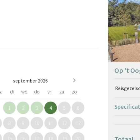
Op 't Oo
september 2026
Reisgezels
a
di
wo
do
vr
za
zo
Specifica
1
2
3
4
5
6
8
9
10
11
12
13
Totaal
15
16
17
18
19
20