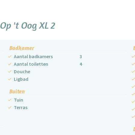
p 't Oog XL 2
Badkamer
Aantal badkamers
3
Aantal toiletten
4
Douche
Ligbad
Buiten
Tuin
Terras