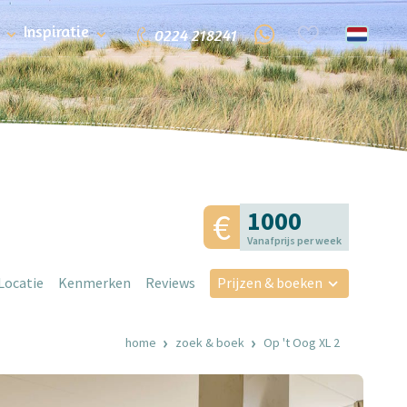
Inspiratie
0224 218241
1000
Vanafprijs per week
Locatie
Kenmerken
Reviews
Prijzen & boeken
home
zoek & boek
Op 't Oog XL 2