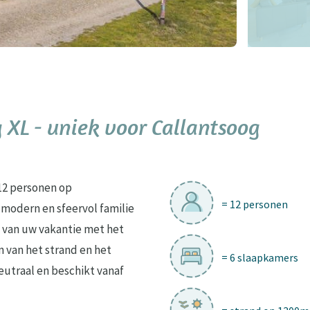
 XL - uniek voor Callantsoog
 12 personen op
= 12 personen
modern en sfeervol familie
 van uw vakantie met het
n van het strand en het
= 6 slaapkamers
eutraal en beschikt vanaf