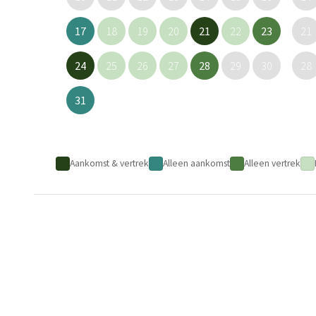
17
18
19
20
21
22
23
21
24
25
26
27
28
29
30
28
31
Aankomst & vertrek
Alleen aankomst
Alleen vertrek