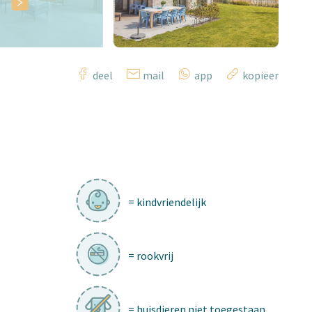
deel
mail
app
kopiëer
= kindvriendelijk
= rookvrij
= huisdieren niet toegestaan