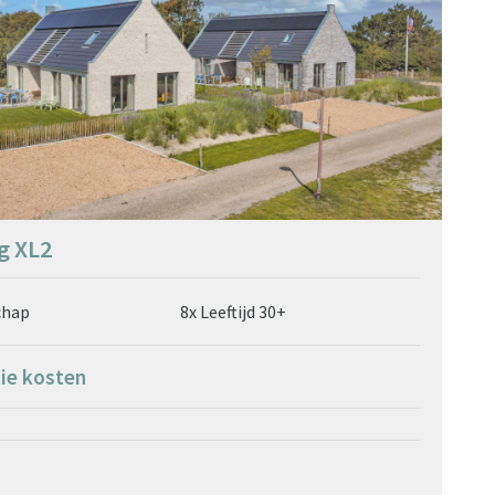
g XL2
chap
8x Leeftijd 30+
tie kosten