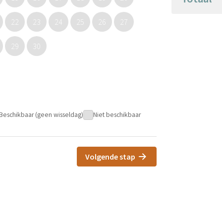
22
23
24
25
26
27
29
30
Beschikbaar (geen wisseldag)
Niet beschikbaar
Volgende stap