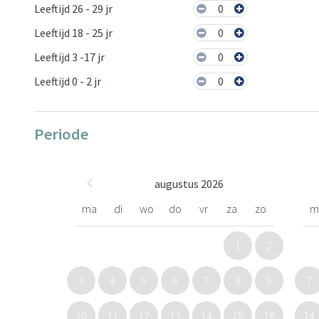
Leeftijd 26 - 29 jr
0
Leeftijd 18 - 25 jr
0
Leeftijd 3 -17 jr
0
Leeftijd 0 - 2 jr
0
Periode
augustus 2026
ma
di
wo
do
vr
za
zo
m
1
2
3
4
5
6
7
8
9
7
10
11
12
13
14
15
16
14