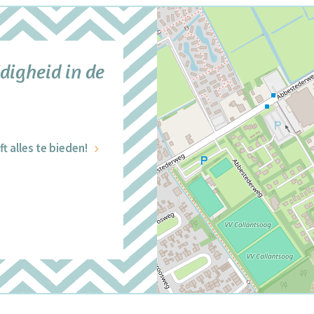
digheid in de
t alles te bieden!