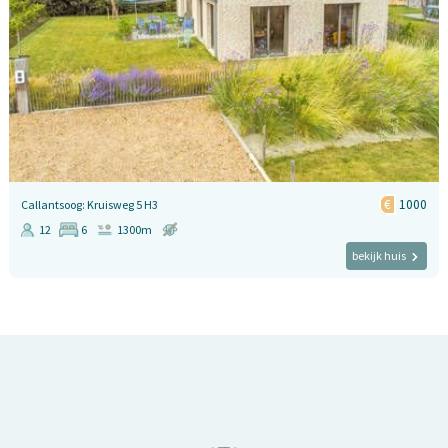
1000
Callantsoog: Kruisweg 5 H3
12
6
1300m
bekijk huis