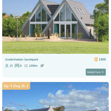
1000
Groote Keeten: Sandepark
13
6
1300m
bekijk huis
Op 't Oog XL 2