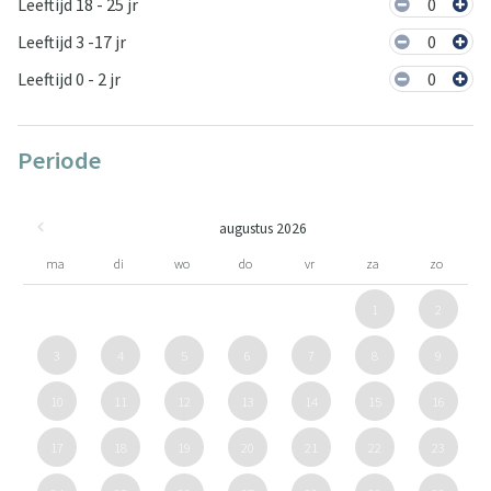
Leeftijd 18 - 25 jr
0
Leeftijd 3 -17 jr
0
Leeftijd 0 - 2 jr
0
Periode
augustus 2026
ma
di
wo
do
vr
za
zo
1
2
3
4
5
6
7
8
9
10
11
12
13
14
15
16
17
18
19
20
21
22
23