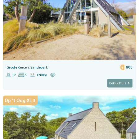
800
Groote Keeten: Sandepark
12
5
1200m
bekijk huis
Op 't Oog XL 3