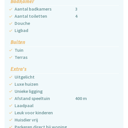
Badkamer
Aantal badkamers
3
Aantal toiletten
4
Douche
Ligbad
Buiten
Tuin
Terras
Extra's
Uitgelicht
Luxe huizen
Unieke ligging
Afstand speeltuin
400 m
Laadpaal
Leuk voor kinderen
Huisdier vrij
Parkeren direct bij woning