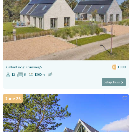
1000
Callantsoog: Kruisweg 5
12
6
1300m
bekijk huis
Dune 25