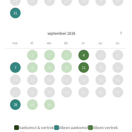
24
25
26
27
28
29
30
31
september 2026
ma
di
wo
do
vr
za
zo
1
2
3
4
5
6
7
8
9
10
11
12
13
14
15
16
17
18
19
20
21
22
23
24
25
26
27
28
29
30
Aankomst & vertrek
Alleen aankomst
Alleen vertrek