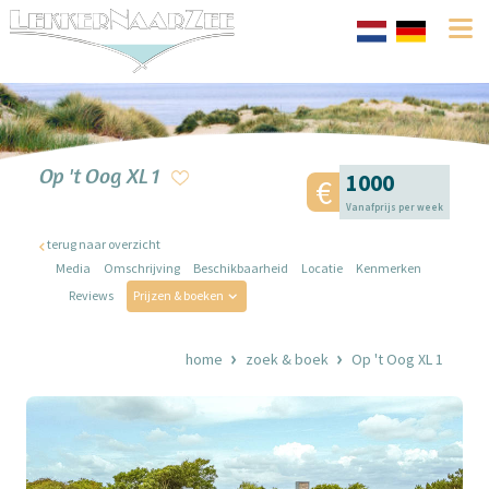
Op 't Oog XL 1
1000
Vanafprijs per week
terug naar overzicht
Media
Omschrijving
Beschikbaarheid
Locatie
Kenmerken
Reviews
Prijzen & boeken
home
zoek & boek
Op 't Oog XL 1