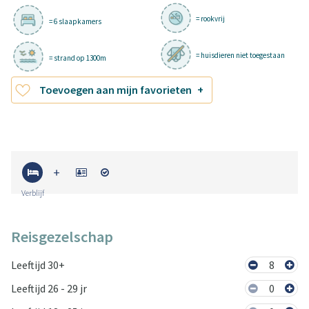
= rookvrij
= 6 slaapkamers
= huisdieren niet toegestaan
= strand op 1300m
Toevoegen aan mijn favorieten
Verblijf
Reisgezelschap
Leeftijd 30+
8
Leeftijd 26 - 29 jr
0