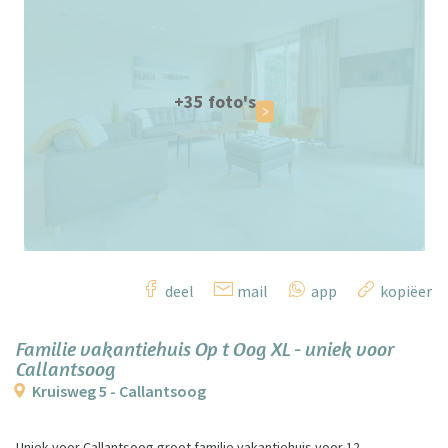
+35 foto's
deel
mail
app
kopiëer
Familie vakantiehuis Op t Oog XL - uniek voor
Callantsoog
Kruisweg 5 - Callantsoog
Uniek voor Callantsoog groot familie vakantiehuis voor 12