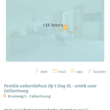
+35 foto's
deel
mail
app
kopiëer
Familie vakantiehuis Op t Oog XL - uniek voor
Callantsoog
Kruisweg 5 - Callantsoog
Uniek voor Callantsoog groot familie vakantiehuis voor 12