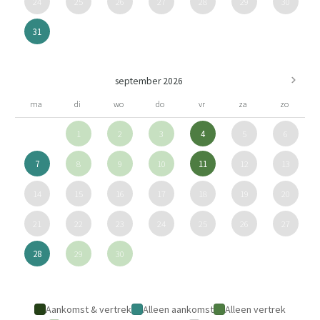
24
25
26
27
28
29
30
31
september 2026
ma
di
wo
do
vr
za
zo
1
2
3
4
5
6
7
8
9
10
11
12
13
14
15
16
17
18
19
20
21
22
23
24
25
26
27
28
29
30
Aankomst & vertrek
Alleen aankomst
Alleen vertrek