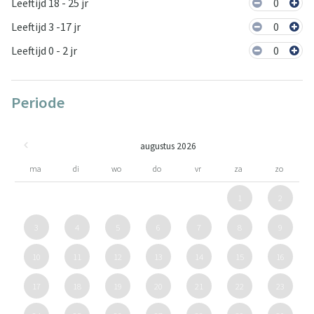
Leeftijd 18 - 25 jr
0
Leeftijd 3 -17 jr
0
Leeftijd 0 - 2 jr
0
Periode
augustus 2026
ma
di
wo
do
vr
za
zo
1
2
3
4
5
6
7
8
9
10
11
12
13
14
15
16
17
18
19
20
21
22
23