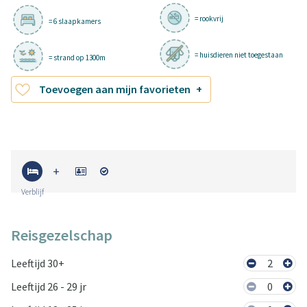
= rookvrij
= 6 slaapkamers
= huisdieren niet toegestaan
= strand op 1300m
Toevoegen aan mijn favorieten
Verblijf
Reisgezelschap
Leeftijd 30+
2
Leeftijd 26 - 29 jr
0