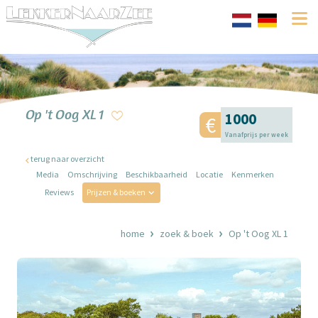
Op 't Oog XL 1
1000
Vanafprijs per week
terug naar overzicht
Media
Omschrijving
Beschikbaarheid
Locatie
Kenmerken
Reviews
Prijzen & boeken
home
zoek & boek
Op 't Oog XL 1