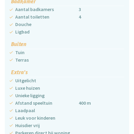
Badkamer
Aantal badkamers
3
Aantal toiletten
4
Douche
Ligbad
Buiten
Tuin
Terras
Extra's
Uitgelicht
Luxe huizen
Unieke ligging
Afstand speeltuin
400 m
Laadpaal
Leuk voor kinderen
Huisdier vrij
Parkeren direct bij woning