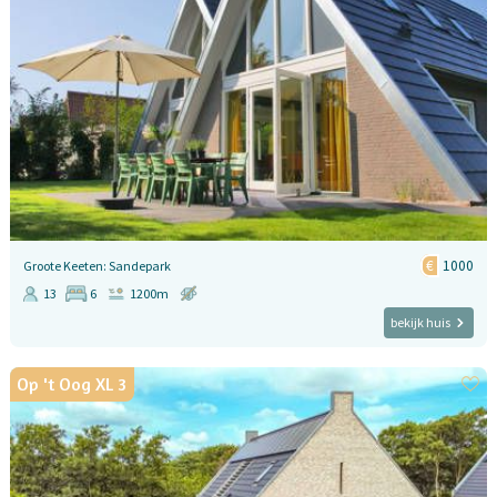
1000
Groote Keeten: Sandepark
13
6
1200m
bekijk huis
Op 't Oog XL 3