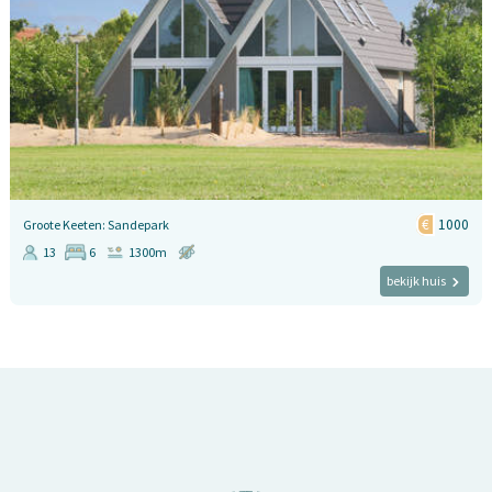
1000
Groote Keeten: Sandepark
13
6
1300m
bekijk huis