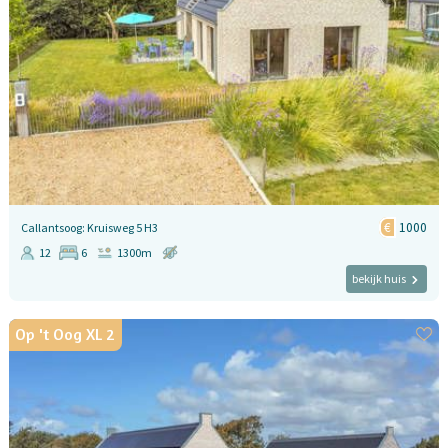
1000
Callantsoog: Kruisweg 5 H3
12
6
1300m
bekijk huis
Op 't Oog XL 2