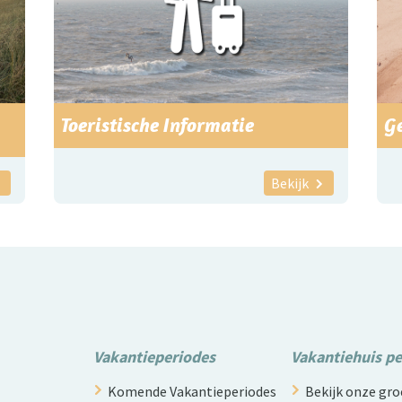
Toeristische Informatie
G
Bekijk
Vakantieperiodes
Vakantiehuis p
Komende Vakantieperiodes
Bekijk onze g