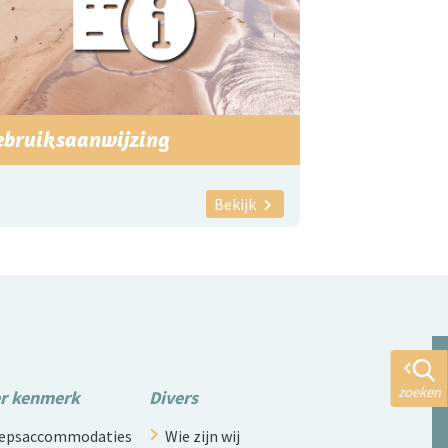
ebruiksaanwijzing
Bekijk
zoeken
er kenmerk
Divers
roepsaccommodaties
Wie zijn wij