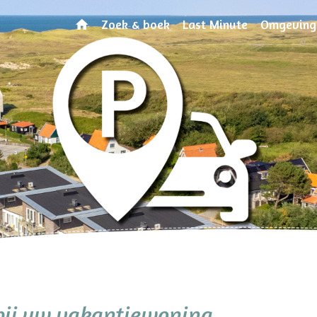
Zoek & boek
Last Minute
Omgeving
 bij uw vakantiewoning