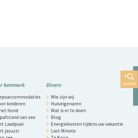
zoeken
er kenmerk
Divers
roepsaccommodaties
Wie zijn wij
oor kinderen
Huiseigenaren
 met hond
Wat is er te doen
opafstand van zee
Blog
et Laadpaal
Energiekosten tijdens uw vakantie
t jacuzzi
Last Minute
an zee
Te Koop