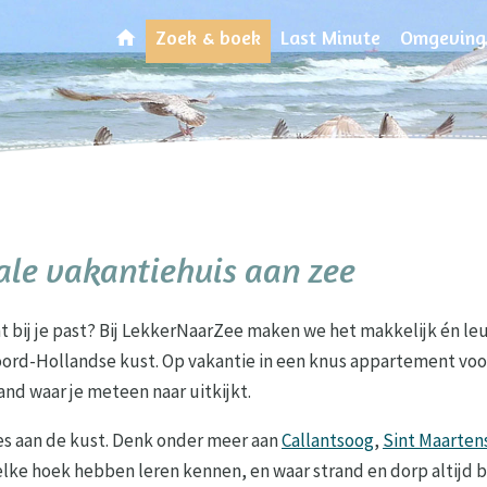
Zoek & boek
Last Minute
Omgeving
ale vakantiehuis aan zee
t bij je past? Bij LekkerNaarZee maken we het makkelijk én leu
oord-Hollandse kust. Op vakantie in een knus appartement voor 
and waar je meteen naar uitkijkt.
s aan de kust. Denk onder meer aan
Callantsoog
,
Sint Maarten
 elke hoek hebben leren kennen, en waar strand en dorp altijd b