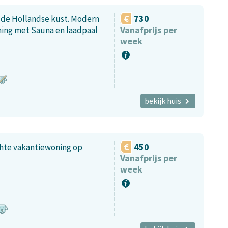
730
n de Hollandse kust. Modern
Vanafprijs per
ning met Sauna en laadpaal
week
bekijk huis
450
chte vakantiewoning op
Vanafprijs per
week