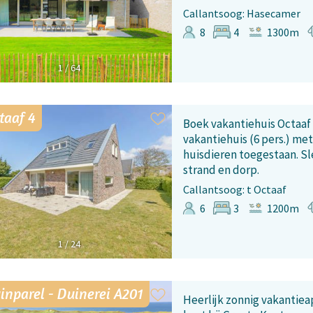
Callantsoog: Hasecamer
8
4
1300m
1
/
64
taaf 4
Boek vakantiehuis Octaaf 
vakantiehuis (6 pers.) met
huisdieren toegestaan. Sl
strand en dorp.
Callantsoog: t Octaaf
6
3
1200m
1
/
24
inparel - Duinerei A201
Heerlijk zonnig vakantie