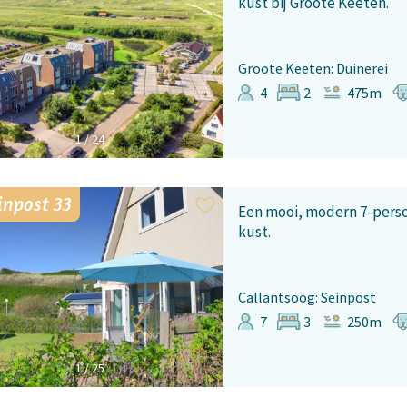
kust bij Groote Keeten.
Groote Keeten: Duinerei
4
2
475m
1
/
24
inpost 33
Een mooi, modern 7-perso
kust.
Callantsoog: Seinpost
7
3
250m
1
/
25