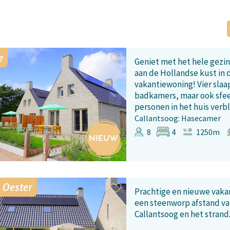
e
Geniet met het hele gezin
aan de Hollandse kust in
vakantiewoning! Vier sla
badkamers, maar ook sfee
personen in het huis verbli
Callantsoog: Hasecamer
8
4
1250m
1
/
33
 Oester
Prachtige en nieuwe vaka
een steenworp afstand va
Callantsoog en het strand