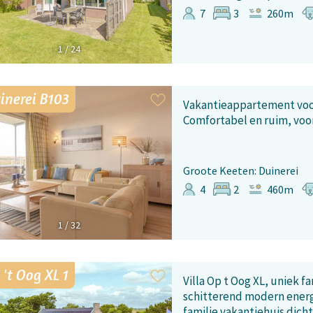
7
3
260m
1
/
24
inerei B103
Vakantieappartement voor
Comfortabel en ruim, voo
Groote Keeten: Duinerei
4
2
460m
1
/
32
 't Oog XL 1
Villa Op t Oog XL, uniek fa
schitterend modern energ
familie vakantiehuis dicht