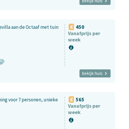
bekijk huis
450
evilla aan de Octaaf met tuin
Vanafprijs per
week
bekijk huis
565
ing voor 7 personen, unieke
Vanafprijs per
week