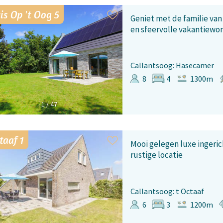
is Op 't Oog 5
Geniet met de familie va
en sfeervolle vakantiewo
Callantsoog: Hasecamer
8
4
1300m
1
/
47
taaf 1
Mooi gelegen luxe ingeri
rustige locatie
Callantsoog: t Octaaf
6
3
1200m