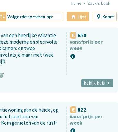
home
Zoek & boek
Volgorde sorteren op:
Lijst
Kaart
650
 van een heerlijke vakantie
Vanafprijs per
 deze moderne en sfeervolle
week
apkamers en twee
rvol als je maar met twee
jft.
bekijk huis
822
ntiewoning aan de heide, op
Vanafprijs per
n het centrum van
week
. Kom genieten van de rust!