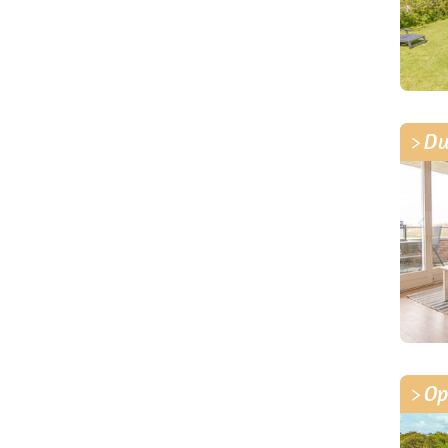
Du
Op