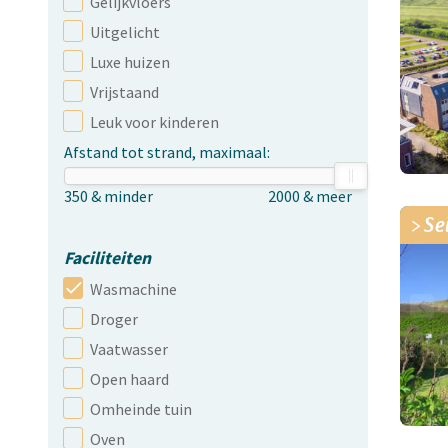
Gelijkvloers
Uitgelicht
Luxe huizen
Vrijstaand
Leuk voor kinderen
Afstand tot strand, maximaal:
Se
Faciliteiten
Wasmachine
Droger
Vaatwasser
Open haard
Omheinde tuin
Oven