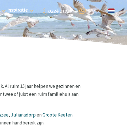
Inspiratie
0224 218241
k. Al ruim 15 jaar helpen we gezinnen en
twee of juist een ruim familiehuis aan
szee
,
Julianadorp
en
Groote Keeten
.
innen handbereik zijn.