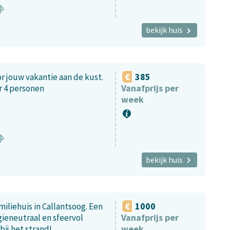
bekijk huis
385
 jouw vakantie aan de kust.
Vanafprijs per
r 4 personen
week
bekijk huis
1000
miliehuis in Callantsoog. Een
Vanafprijs per
ieneutraal en sfeervol
week
bij het strand!