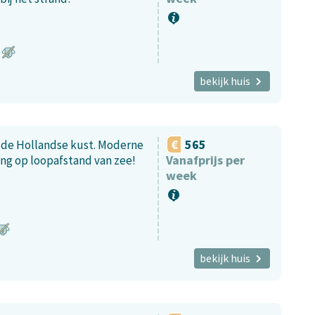
bekijk huis
565
n de Hollandse kust. Moderne
Vanafprijs per
ng op loopafstand van zee!
week
bekijk huis