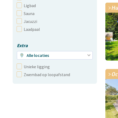
Ligbad
Hu
Sauna
Jacuzzi
Laadpaal
Extra
Alle locaties
Unieke ligging
Oc
Zwembad op loopafstand