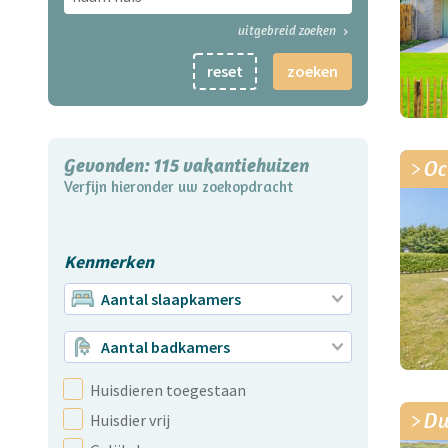
uitgebreid zoeken
reset
zoeken
Gevonden:
115
vakantiehuizen
Oc
Verfijn hieronder uw zoekopdracht
Kenmerken
Aantal slaapkamers
Aantal badkamers
Huisdieren toegestaan
Du
Huisdier vrij