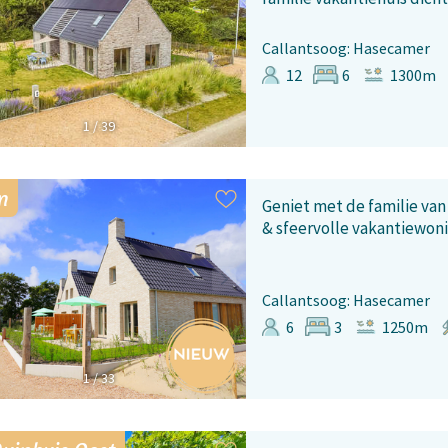
Callantsoog: Hasecamer
12
6
1300m
1
/
39
n
Geniet met de familie va
& sfeervolle vakantiewoni
Callantsoog: Hasecamer
6
3
1250m
1
/
33