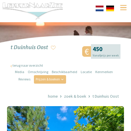
t Duinhuis Oost
450
Vanafprijs per week
terug naar overzicht
Media
Omschrijving
Beschikbaarheid
Locatie
Kenmerken
Reviews
Prijzen & boeken
home
zoek & boek
t Duinhuis Oost