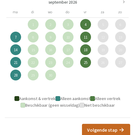
september 2026
ma
di
wo
do
vr
za
zo
1
2
3
4
5
6
7
8
9
10
11
12
13
14
15
16
17
18
19
20
21
22
23
24
25
26
27
28
29
30
Aankomst & vertrek
Alleen aankomst
Alleen vertrek
Beschikbaar (geen wisseldag)
Niet beschikbaar
Volgende stap