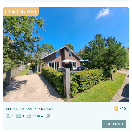
t Duinhuis West
450
Sint Maartenszee: Park Duinland
7
3
1700m
bekijk huis