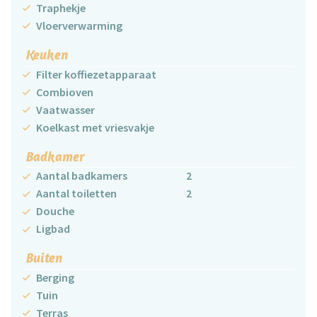
Traphekje
Vloerverwarming
Keuken
Filter koffiezetapparaat
Combioven
Vaatwasser
Koelkast met vriesvakje
Badkamer
Aantal badkamers
2
Aantal toiletten
2
Douche
Ligbad
Buiten
Berging
Tuin
Terras