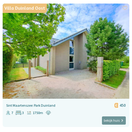
Villa Duinland Oost
450
Sint Maartenszee: Park Duinland
7
3
1750m
bekijk huis