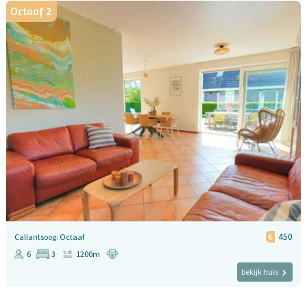
Octaaf 2
450
Callantsoog: Octaaf
6
3
1200m
bekijk huis