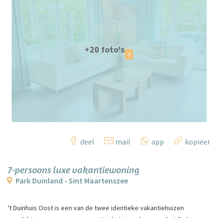
+20 foto's
deel
mail
app
kopiëer
7-persoons luxe vakantiewoning
Park Duinland - Sint Maartenszee
't Duinhuis Oost is een van de twee identieke vakantiehuizen