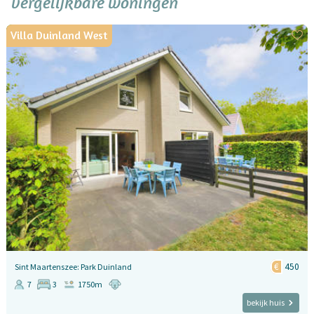
vergelijkbare woningen
Villa Duinland West
450
Sint Maartenszee: Park Duinland
7
3
1750m
bekijk huis