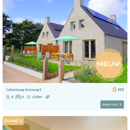
650
Callantsoog: Kruisweg 5
8
4
1250m
bekijk huis
Octaaf 2