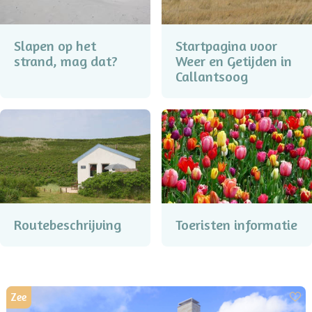
Slapen op het
Startpagina voor
strand, mag dat?
Weer en Getijden in
Callantsoog
Routebeschrijving
Toeristen informatie
Zee