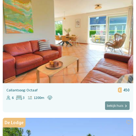
450
Callantsoog: Octaaf
6
3
1200m
bekijk huis
De Lodge