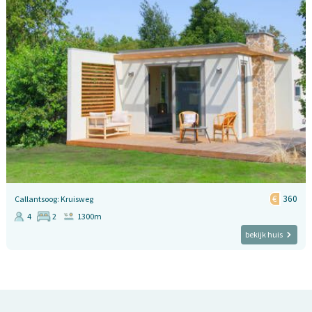
360
Callantsoog: Kruisweg
4
2
1300m
bekijk huis