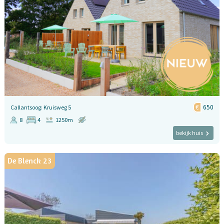
650
Callantsoog: Kruisweg 5
8
4
1250m
bekijk huis
De Blenck 23