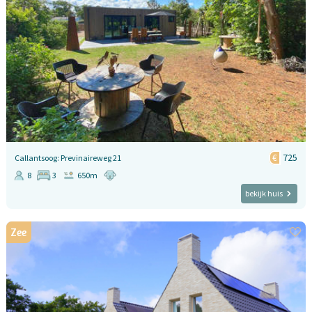
725
Callantsoog: Previnaireweg 21
8
3
650m
bekijk huis
Zee