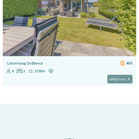
460
Callantsoog: De Blenck
6
3
1250m
bekijk huis