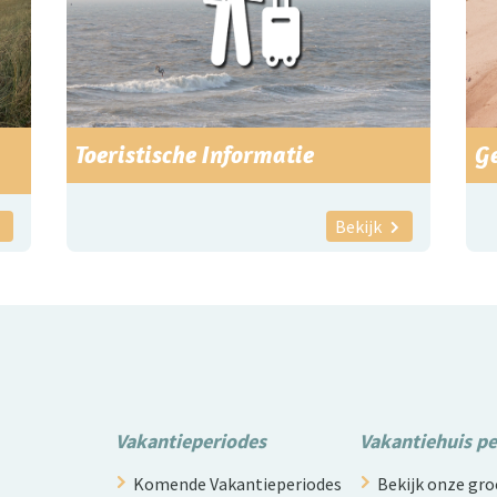
Toeristische Informatie
G
Bekijk
Vakantieperiodes
Vakantiehuis p
Komende Vakantieperiodes
Bekijk onze g