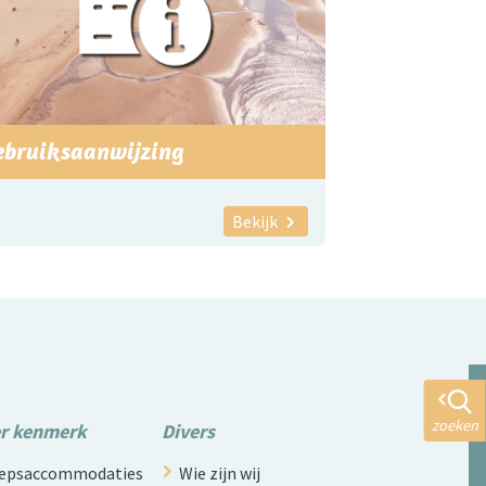
ebruiksaanwijzing
Bekijk
zoeken
er kenmerk
Divers
roepsaccommodaties
Wie zijn wij