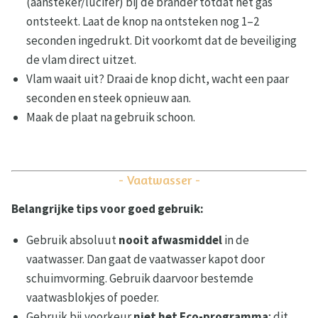
(aansteker/lucifer) bij de brander totdat het gas
ontsteekt. Laat de knop na ontsteken nog 1–2
seconden ingedrukt. Dit voorkomt dat de beveiliging
de vlam direct uitzet.
Vlam waait uit? Draai de knop dicht, wacht een paar
seconden en steek opnieuw aan.
Maak de plaat na gebruik schoon.
- Vaatwasser -
Belangrijke tips voor goed gebruik:
Gebruik absoluut
nooit afwasmiddel
in de
vaatwasser. Dan gaat de vaatwasser kapot door
schuimvorming. Gebruik daarvoor bestemde
vaatwasblokjes of poeder.
Gebruik bij voorkeur
niet het Eco-programma
; dit