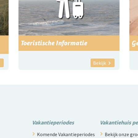
Toeristische Informatie
G
Bekijk
Vakantieperiodes
Vakantiehuis p
Komende Vakantieperiodes
Bekijk onze g