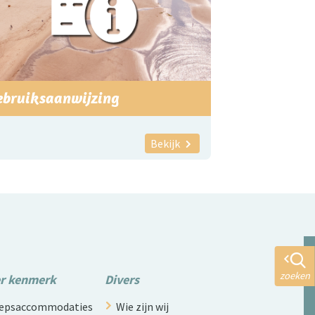
ebruiksaanwijzing
Bekijk
zoeken
er kenmerk
Divers
roepsaccommodaties
Wie zijn wij