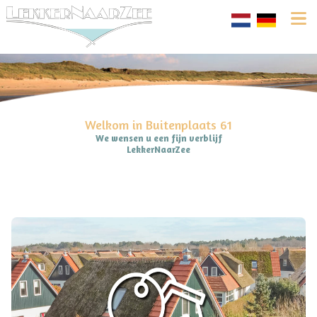
Welkom in Buitenplaats 61
We wensen u een fijn verblijf
LekkerNaarZee