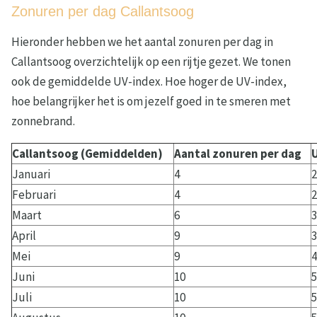
Zonuren per dag Callantsoog
Hieronder hebben we het aantal zonuren per dag in
Callantsoog overzichtelijk op een rijtje gezet. We tonen
ook de gemiddelde UV-index. Hoe hoger de UV-index,
hoe belangrijker het is om jezelf goed in te smeren met
zonnebrand.
Callantsoog (Gemiddelden)
Aantal zonuren per dag
Januari
4
2
Februari
4
2
Maart
6
3
April
9
3
Mei
9
4
Juni
10
5
Juli
10
5