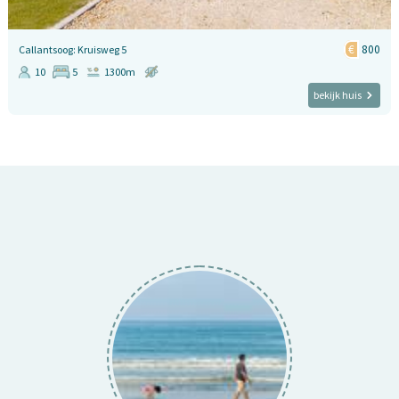
800
Callantsoog: Kruisweg 5
10
5
1300m
bekijk huis