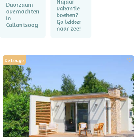
Najaar
Duurzaam
vakantie
overnachten
boeken?
in
Ga lekker
Callantsoog
naar zee!
De Lodge