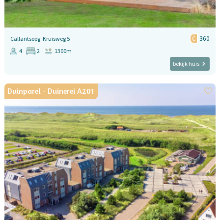
360
Callantsoog: Kruisweg 5
4
2
1300m
bekijk huis
Duinparel - Duinerei A201