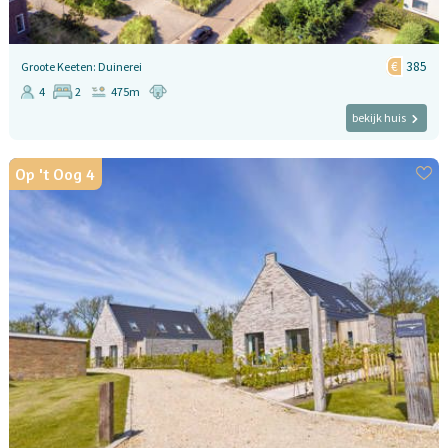
385
Groote Keeten: Duinerei
4
2
475m
bekijk huis
Op 't Oog 4