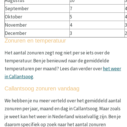
Augustus
10
5
September
7
4
Oktober
5
4
November
4
3
December
3
2
Zonuren en temperatuur
Het aantal zonuren zegt nog niet per se iets over de
temperatuur. Ben je benieuwd naar de gemiddelde
temperaturen per maand? Lees dan verder over
het weer
in Callantsoog
.
Callantsoog zonuren vandaag
We hebben je nu meer verteld over het gemiddeld aantal
zonuren per jaar, maand en dag in Callantsoog. Maar zoals
je weet kan het weer in Nederland wisselvallig zijn. Ben je
daarom specifiek op zoek naar het aantal zonuren