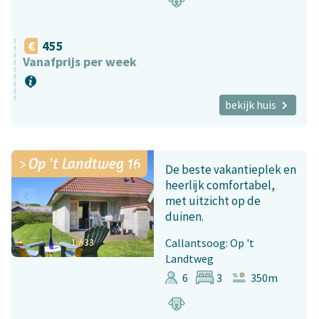
455
Vanafprijs per week
bekijk huis
Op 't Landtweg 16
De beste vakantieplek en
heerlijk comfortabel,
met uitzicht op de
duinen.
1
/
33
Callantsoog: Op 't
Landtweg
6
3
350m