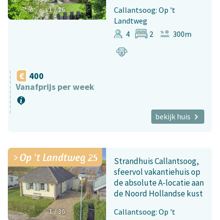
1
/
26
Callantsoog: Op 't
Landtweg
4
2
300m
400
Vanafprijs per week
bekijk huis
Op 't Landtweg 25
Strandhuis Callantsoog,
sfeervol vakantiehuis op
de absolute A-locatie aan
de Noord Hollandse kust
1
/
36
Callantsoog: Op 't