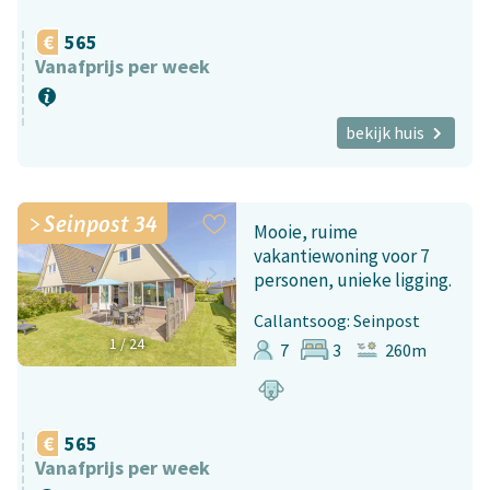
565
Vanafprijs per week
bekijk huis
Seinpost 34
Mooie, ruime
vakantiewoning voor 7
personen, unieke ligging.
Callantsoog: Seinpost
1
/
24
7
3
260m
565
Vanafprijs per week