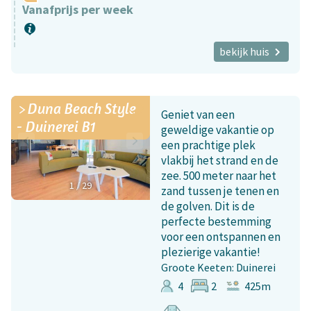
Vanafprijs per week
bekijk huis
Duna Beach Style
Geniet van een
- Duinerei B1
geweldige vakantie op
een prachtige plek
vlakbij het strand en de
zee. 500 meter naar het
1
/
29
zand tussen je tenen en
de golven. Dit is de
perfecte bestemming
voor een ontspannen en
plezierige vakantie!
Groote Keeten: Duinerei
4
2
425m