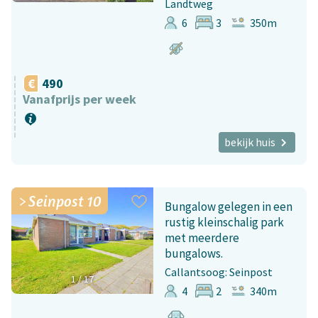
Landtweg
6
3
350m
490
Vanafprijs per week
bekijk huis
Seinpost 10
Bungalow gelegen in een
rustig kleinschalig park
met meerdere
bungalows.
Callantsoog: Seinpost
1
/
17
4
2
340m