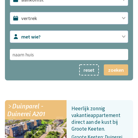
met wie?
reset
zoeken
Duinparel -
Heerlijk zonnig
Duinerei A201
vakantieappartement
direct aan de kust bij
Groote Keeten.
Groote Keeten: Duinerei