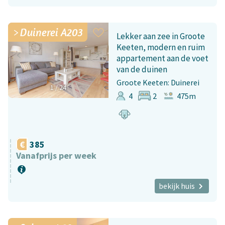
Duinerei A203
Lekker aan zee in Groote
Keeten, modern en ruim
appartement aan de voet
van de duinen
Groote Keeten: Duinerei
1
/
24
4
2
475m
385
Vanafprijs per week
bekijk huis