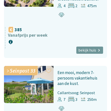
1
/
24
4
2
475m
385
Vanafprijs per week
bekijk huis
Seinpost 33
Een mooi, modern 7-
persoons vakantiehuis
aan de kust.
Callantsoog: Seinpost
1
/
25
7
3
250m