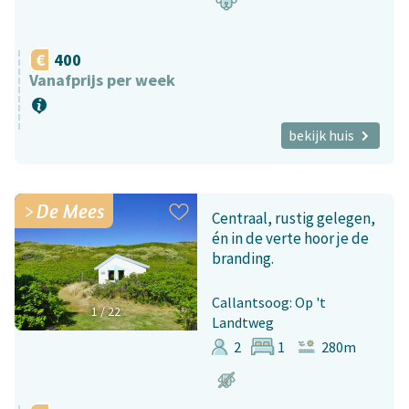
400
Vanafprijs per week
bekijk huis
De Mees
Centraal, rustig gelegen,
én in de verte hoor je de
branding.
Callantsoog: Op 't
1
/
22
Landtweg
2
1
280m