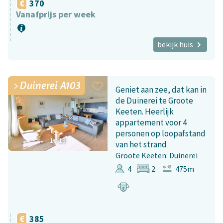
370
Vanafprijs per week
bekijk huis
Duinerei A103
Geniet aan zee, dat kan in
de Duinerei te Groote
Keeten. Heerlijk
appartement voor 4
personen op loopafstand
1
/
18
van het strand
Groote Keeten: Duinerei
4
2
475m
385