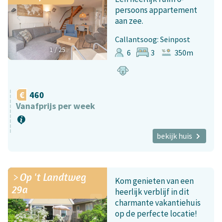
persoons appartement
aan zee.
Callantsoog: Seinpost
1
/
25
6
3
350m
460
Vanafprijs per week
bekijk huis
Op 't Landtweg
Kom genieten van een
29a
heerlijk verblijf in dit
charmante vakantiehuis
op de perfecte locatie!