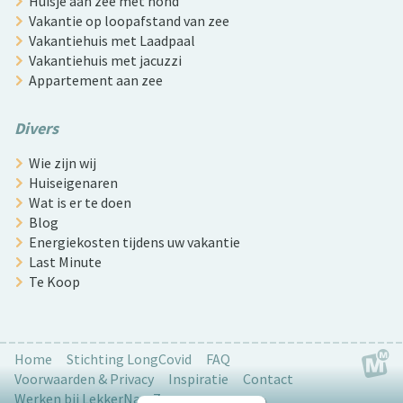
Huisje aan zee met hond
Vakantie op loopafstand van zee
Vakantiehuis met Laadpaal
Vakantiehuis met jacuzzi
Appartement aan zee
Divers
Wie zijn wij
Huiseigenaren
Wat is er te doen
Blog
Energiekosten tijdens uw vakantie
Last Minute
Te Koop
Home
Stichting LongCovid
FAQ
Voorwaarden & Privacy
Inspiratie
Contact
Werken bij LekkerNaarZee