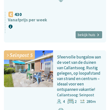
430
Vanafprijs per week
bekijk huis
Seinpost 5
Sfeervolle bungalow aan
de voet van de duinen
van Callantsoog. Rustig
gelegen, op loopafstand
van strand en centrum –
1
/
20
ideaal voor een
ontspannen vakantie!
Callantsoog: Seinpost
4
2
280m