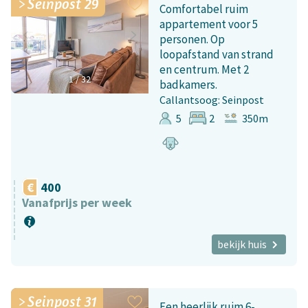
Seinpost 29
Comfortabel ruim
appartement voor 5
personen. Op
loopafstand van strand
en centrum. Met 2
1
/
32
badkamers.
Callantsoog: Seinpost
5
2
350m
400
Vanafprijs per week
bekijk huis
Seinpost 31
Een heerlijk ruim 6-