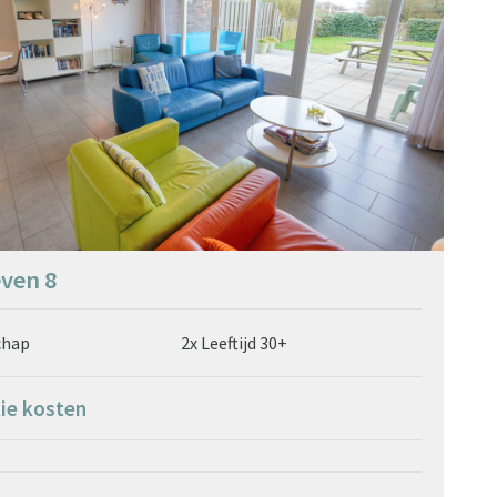
ven 8
chap
2x Leeftijd 30+
tie kosten