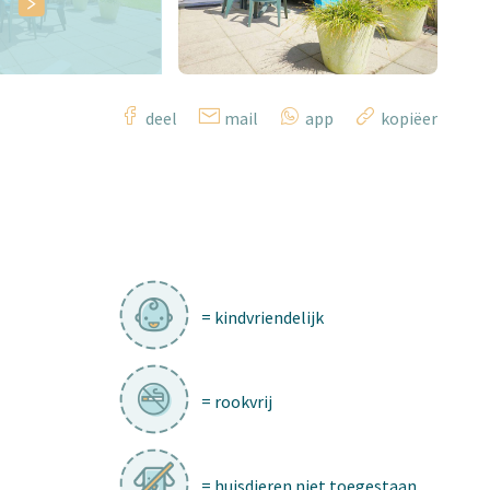
deel
mail
app
kopiëer
= kindvriendelijk
= rookvrij
= huisdieren niet toegestaan