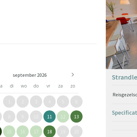
september 2026
Strandle
a
di
wo
do
vr
za
zo
Reisgezels
1
2
3
4
5
6
Specifica
8
9
10
11
12
13
15
16
17
18
19
20