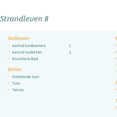
Strandleven 8
Badkamer
Aantal badkamers
1
Aantal toiletten
2
Douche in Bad
Buiten
Omheinde tuin
Tuin
Terras