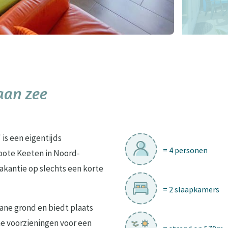
aan zee
is een eigentijds
= 4 personen
oote Keeten in Noord-
kantie op slechts een korte
= 2 slaapkamers
ane grond en biedt plaats
ne voorzieningen voor een