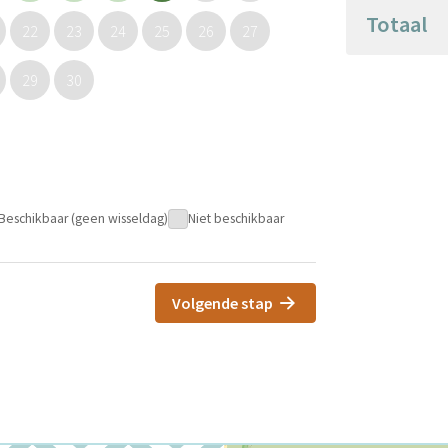
Totaal
22
23
24
25
26
27
29
30
Beschikbaar (geen wisseldag)
Niet beschikbaar
Volgende stap