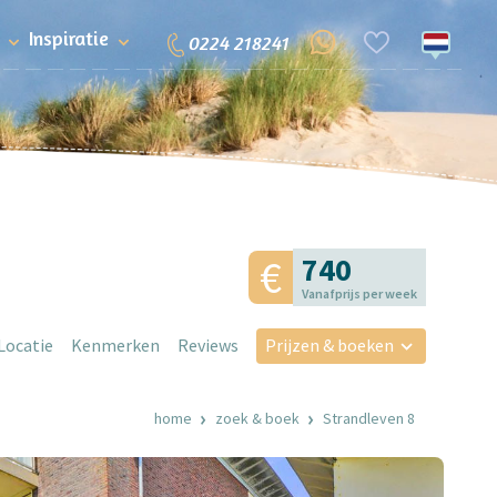
Inspiratie
0224 218241
740
Vanafprijs per week
Locatie
Kenmerken
Reviews
Prijzen & boeken
home
zoek & boek
Strandleven 8