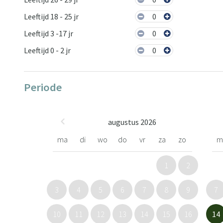
Leeftijd 18 - 25 jr
0
Leeftijd 3 -17 jr
0
Leeftijd 0 - 2 jr
0
Periode
augustus 2026
ma
di
wo
do
vr
za
zo
m
1
2
3
4
5
6
7
8
9
7
10
11
12
13
14
15
16
14