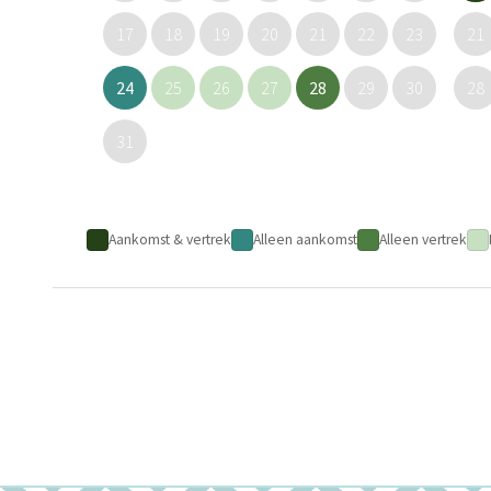
17
18
19
20
21
22
23
21
24
25
26
27
28
29
30
28
31
Aankomst & vertrek
Alleen aankomst
Alleen vertrek