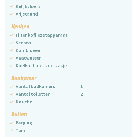
Gelijkvloers
Vrijstaand
Keuken
Filter koffiezetapparaat
Senseo
Combioven
Vaatwasser
Koelkast met vriesvakje
Badkamer
Aantal badkamers
1
Aantal toiletten
2
Douche
Buiten
Berging
Tuin