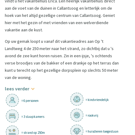
vindt u het vakantiehuis Erica. Een heerlijk vakantiehuis direct
aan de voet van de duinen in Callantsoog en letterlijk om de
hoek van het altijd gezellige centrum van Callantsoog. Geniet
hier met het gezin of met vrienden van een welverdiende
vakantie aan de kust.
Op uw gemak loopt u vanaf dit vakantieadres aan Op 't
Landtweg 4 de 250 meter naar het strand, zo dichtbij dat u 's
avond de zee kunt horen ruisen. Zin in een ijsje, 's ochtends
verse broodjes van de bakker of een drankje op het terras dan
kunt u terecht op het gezellige dorpsplein op slechts 50 meter
van de woning.
lees verder
= kindvriendelijk
= 6 personen
= rookvrij
= 3 slaapkamers
= huisdieren toegestaan
= strand op 250m