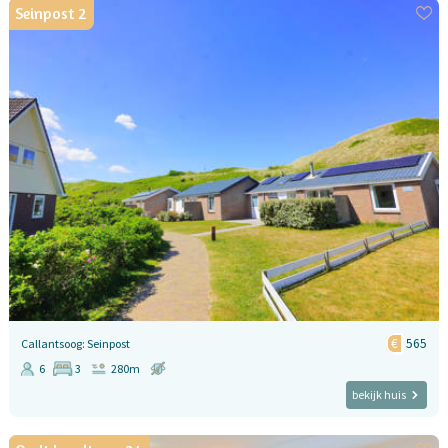
Seinpost 2
565
Callantsoog: Seinpost
6
3
280m
bekijk huis