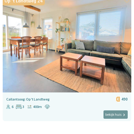
Op 't Landtweg 24
490
Callantsoog: Op 't Landtweg
6
3
400m
bekijk huis