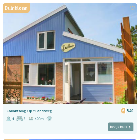
Duinbloem
540
Callantsoog: Op 't Landtweg
4
2
400m
bekijk huis