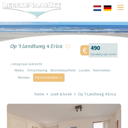
Op 't Landtweg 4 Erica
490
Vanafprijs per week
terug naar overzicht
Media
Omschrijving
Beschikbaarheid
Locatie
Kenmerken
Reviews
Prijzen & boeken
home
zoek & boek
Op 't Landtweg 4 Erica