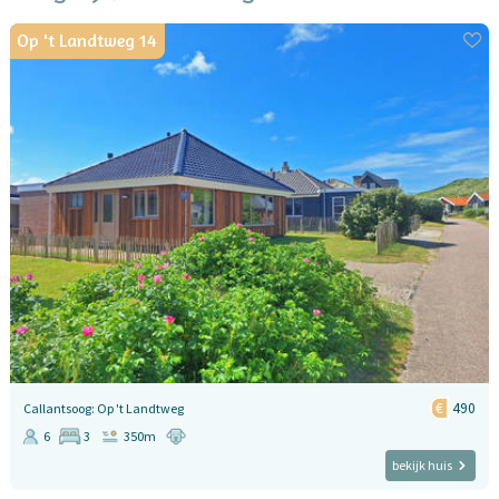
Op 't Landtweg 14
490
Callantsoog: Op 't Landtweg
6
3
350m
bekijk huis