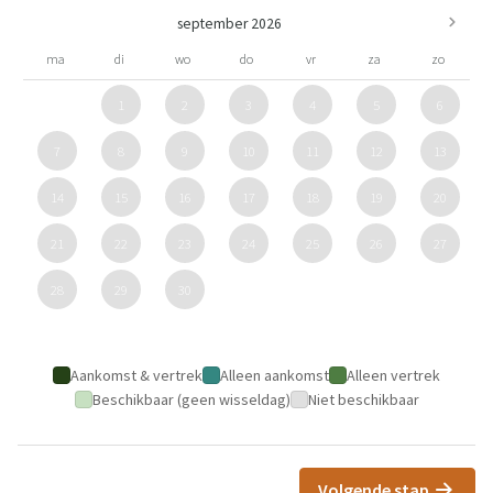
september 2026
ma
di
wo
do
vr
za
zo
1
2
3
4
5
6
7
8
9
10
11
12
13
14
15
16
17
18
19
20
21
22
23
24
25
26
27
28
29
30
Aankomst & vertrek
Alleen aankomst
Alleen vertrek
Beschikbaar (geen wisseldag)
Niet beschikbaar
Volgende stap