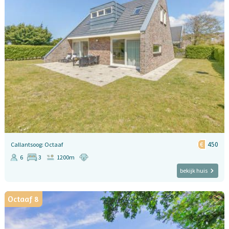
450
Callantsoog: Octaaf
6
3
1200m
bekijk huis
Octaaf 8