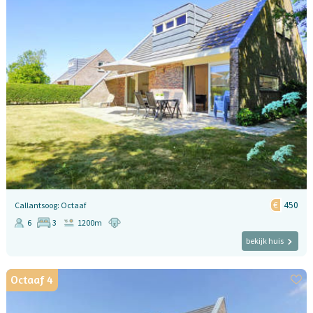
450
Callantsoog: Octaaf
6
3
1200m
bekijk huis
Octaaf 4