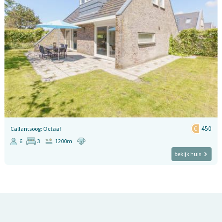
450
Callantsoog: Octaaf
6
3
1200m
bekijk huis