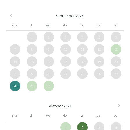
september 2026
ma
di
wo
do
vr
za
zo
1
2
3
4
5
6
7
8
9
10
11
12
13
14
15
16
17
18
19
20
21
22
23
24
25
26
27
28
29
30
oktober 2026
ma
di
wo
do
vr
za
zo
1
2
3
4