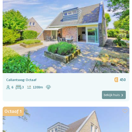
450
Callantsoog: Octaaf
6
3
1200m
bekijk huis
Octaaf 1