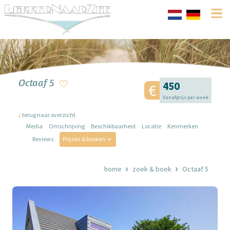
Octaaf 5
450
Vanafprijs per week
terug naar overzicht
Media
Omschrijving
Beschikbaarheid
Locatie
Kenmerken
Reviews
Prijzen & boeken
home
zoek & boek
Octaaf 5