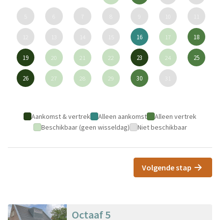
5
6
7
8
9
10
11
12
13
14
15
16
17
18
19
20
21
22
23
24
25
26
27
28
29
30
31
Aankomst & vertrek
Alleen aankomst
Alleen vertrek
Beschikbaar (geen wisseldag)
Niet beschikbaar
Volgende stap
Octaaf 5