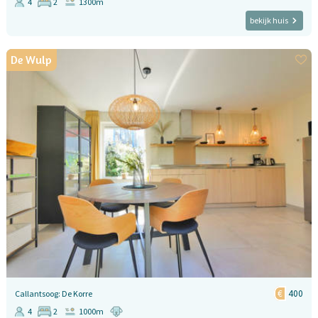
4
2
1300m
bekijk huis
De Wulp
400
Callantsoog: De Korre
4
2
1000m