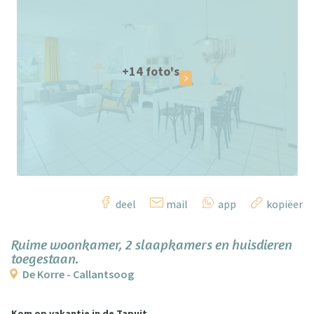
+14 foto's
deel
mail
app
kopiëer
Ruime woonkamer, 2 slaapkamers en huisdieren
toegestaan.
De Korre - Callantsoog
Kom op vakantie in de Tapuit.