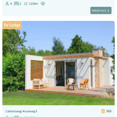
4
2
1150m
bekijk huis
De Lodge
360
Callantsoog: Kruisweg 5