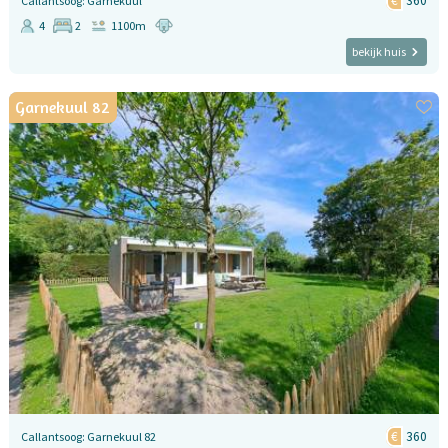
360
Callantsoog: Garnekuul
4
2
1100m
bekijk huis
Garnekuul 82
360
Callantsoog: Garnekuul 82