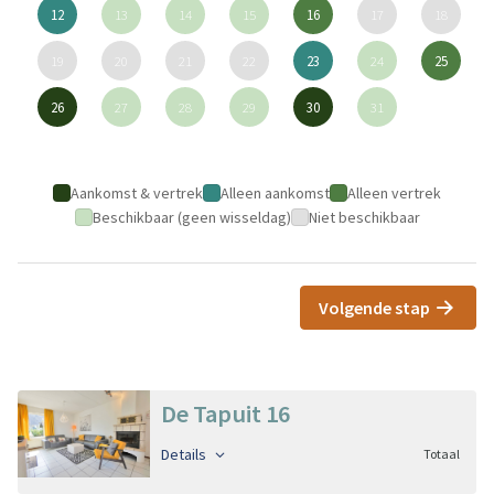
12
13
14
15
16
17
18
19
20
21
22
23
24
25
26
27
28
29
30
31
Aankomst & vertrek
Alleen aankomst
Alleen vertrek
Beschikbaar (geen wisseldag)
Niet beschikbaar
Volgende stap
De Tapuit 16
Details
Totaal