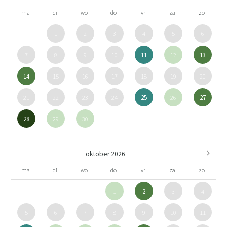
ma
di
wo
do
vr
za
zo
1
2
3
4
5
6
7
8
9
10
11
12
13
14
15
16
17
18
19
20
21
22
23
24
25
26
27
28
29
30
oktober 2026
ma
di
wo
do
vr
za
zo
1
2
3
4
5
6
7
8
9
10
11