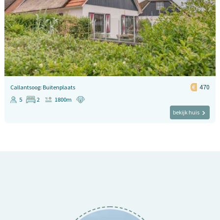
470
Callantsoog: Buitenplaats
5
2
1800m
bekijk huis