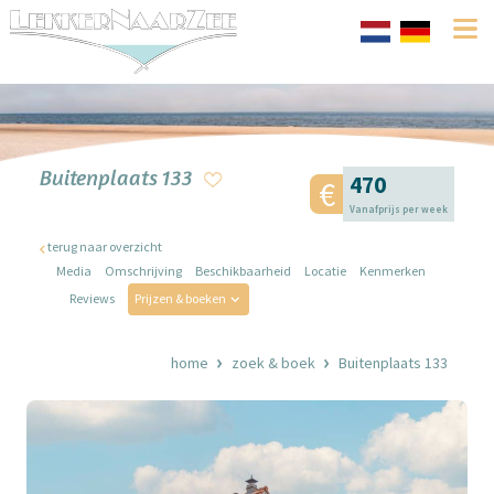
Buitenplaats 133
470
Vanafprijs per week
terug naar overzicht
Media
Omschrijving
Beschikbaarheid
Locatie
Kenmerken
Reviews
Prijzen & boeken
home
zoek & boek
Buitenplaats 133