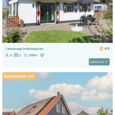
470
Callantsoog: De Buitenplaats
6
3
1500m
bekijk huis
Buitenplaats 133