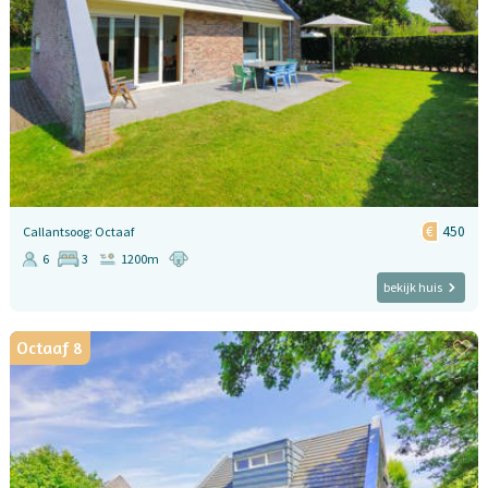
450
Callantsoog: Octaaf
6
3
1200m
bekijk huis
Octaaf 8