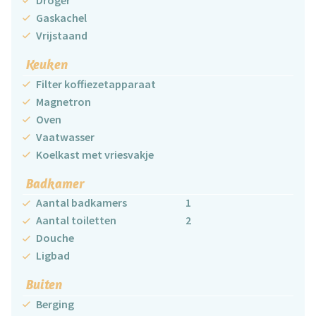
Gaskachel
Vrijstaand
Keuken
Filter koffiezetapparaat
Magnetron
Oven
Vaatwasser
Koelkast met vriesvakje
Badkamer
Aantal badkamers
1
Aantal toiletten
2
Douche
Ligbad
Buiten
Berging