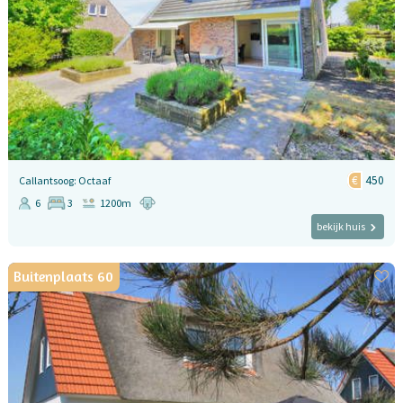
450
Callantsoog: Octaaf
6
3
1200m
bekijk huis
Buitenplaats 60