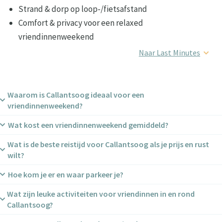
Strand & dorp op loop-/fietsafstand
Comfort & privacy voor een relaxed
vriendinnenweekend
Naar Last Minutes
Waarom is Callantsoog ideaal voor een
vriendinnenweekend?
Wat kost een vriendinnenweekend gemiddeld?
Omdat alles
dichtbij
is: strand, duin, dorp en horeca liggen
op
loop-/fietsafstand
. Je verliest geen tijd aan reizen en
Wat is de beste reistijd voor Callantsoog als je prijs en rust
Dat hangt af van het huis en de periode. Bij
LekkerNaarZee
hebt wél de rust en ruimte van de Noord-Hollandse kust.
wilt?
huur je
per woning (niet per persoon)
. Tip: deel de
totaalprijs
door
nachten × personen
voor een eerlijke p.p.-
Hoe kom je er en waar parkeer je?
Mei, juni en september
. Vaak rustiger, vriendelijker geprijsd
vergelijking — vaak voordeliger dan stedentrips of
en met fijn weer. Ook
midweek
of
lang weekend
pakt
pakketreizen.
Wat zijn leuke activiteiten voor vriendinnen in en rond
Auto: ca.
1–1,5 uur vanaf Amsterdam
. OV:
trein naar
budgettechnisch slim uit.
Callantsoog?
Schagen
+ bus/taxi (±20–25 min).
Parkeren
is
gratis
in
Callantsoog
en
Groote Keeten
.