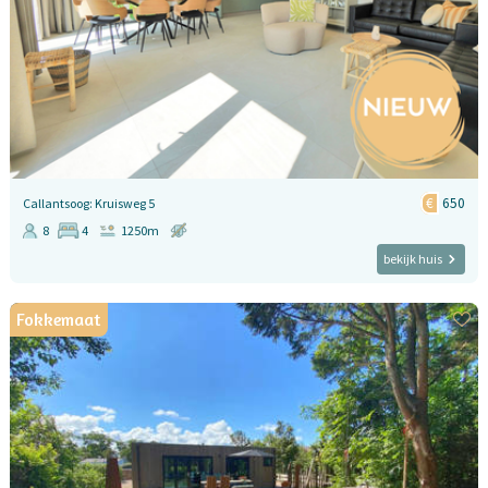
650
Callantsoog: Kruisweg 5
8
4
1250m
bekijk huis
Fokkemaat