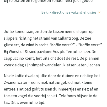
bij te praten en te genieten zonder reistijd of gedoe.
Bekijk direct onze vakantiehuisjes
Jullie komen aan, zetten de tassen neer en lopen op
slippers richting het strand van Callantsoog. De zee
glinstert, de wind is zacht. “Koffie eerst?” – “Koffie eerst.”
Bij Woest of Strandpaviljoen Vos ploffen jullie neer. De
cappuccino komt, het uitzicht doet de rest. De plannen
voor de dag zijn simpel: wandelen, kletsen, eten, lachen.
Na de koffie dwalen jullie door de duinen en richting het
Zwanenwater – een uniek natuurgebied met kleine
entree. Het pad golft tussen duinmeertjes en riet; af en
toe een vogel die voorbij schiet. Telefoons blijven in de
tas. Dit is even jullie tijd.