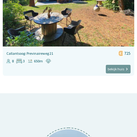
725
Callantsoog: Previnaireweg 21
8
3
650m
bekijk huis