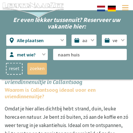
Er even lekker tussenuit? Reserveer uw
vakantie hier:
Alle plaatsen
met wie?
reset
zoeken
Samen genieten aan zee – het perfecte
vriendinnenuitje in Callantsoog
Waarom is Callantsoog ideaal voor een
vriendinnenuitje?
Omdat je hier alles dichtbij hebt: strand, duin, leuke
horeca en natuur. Je bent zó buiten, zó aan de koffie en zó
weer terug in je vakantiehuis. Ideaal om te ontspannen,