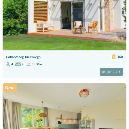
360
Callantsoog: Kruisweg 5
4
2
1300m
bekijk huis
Zand