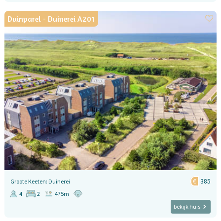
Duinparel - Duinerei A201
385
Groote Keeten: Duinerei
4
2
475m
bekijk huis