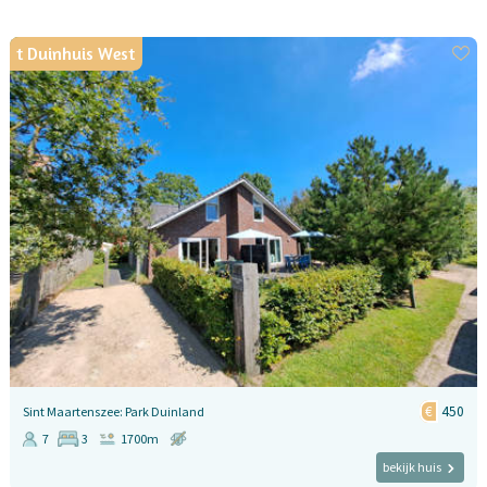
t Duinhuis West
450
Sint Maartenszee: Park Duinland
7
3
1700m
bekijk huis