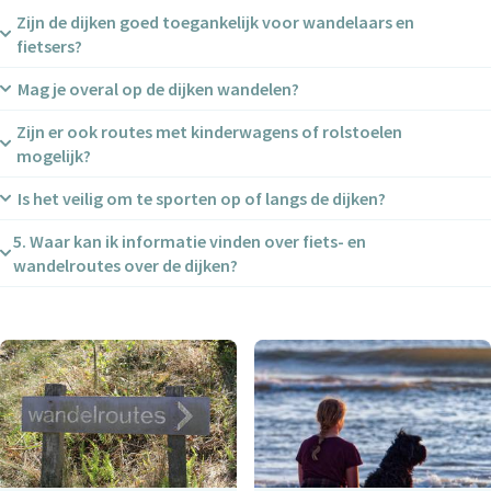
Zijn de dijken goed toegankelijk voor wandelaars en
fietsers?
Mag je overal op de dijken wandelen?
Ja, veel dijken hebben geasfalteerde of verharde paden
geschikt voor wandelen en fietsen.
Zijn er ook routes met kinderwagens of rolstoelen
Niet overal, sommige stukken zijn privé of natuurgebied.
mogelijk?
Volg daarom altijd de aangegeven routes.
Is het veilig om te sporten op of langs de dijken?
Ja, met name langs de Westfriese Omringdijk en de
Waddenzeedijk zijn stukken goed begaanbaar.
5. Waar kan ik informatie vinden over fiets- en
Zeker, zolang je rekening houdt met verkeer op de
wandelroutes over de dijken?
fietspaden en de weersomstandigheden.
Bij lokale Toeristeninformatie, op wandelnet.nl of natuurlijk
via LekkerNaarZee ontvang je onze persoonlijke tips!