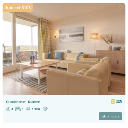
Duinerei B103
385
Groote Keeten: Duinerei
4
2
460m
bekijk huis