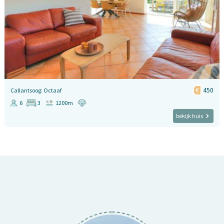
450
Callantsoog: Octaaf
6
3
1200m
bekijk huis