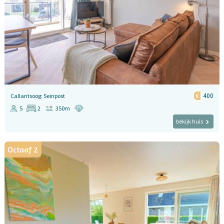
400
Callantsoog: Seinpost
5
2
350m
bekijk huis
Octaaf 2