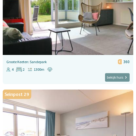
360
Groote Keeten: Sandepark
4
2
1300m
bekijk huis
Seinpost 29