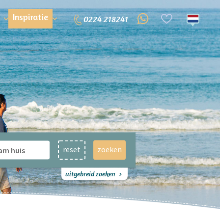
Inspiratie
0224 218241
reset
zoeken
uitgebreid zoeken