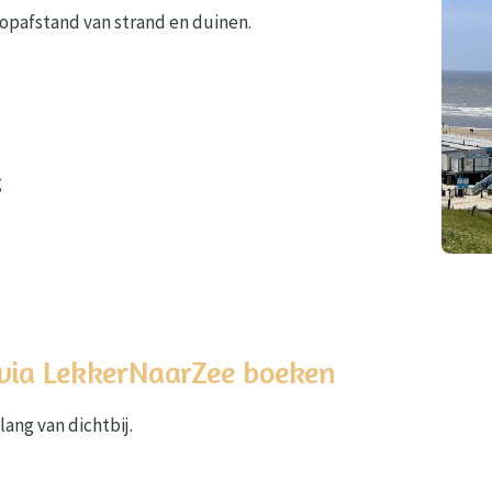
oopafstand van strand en duinen.
g
via LekkerNaarZee boeken
ang van dichtbij.