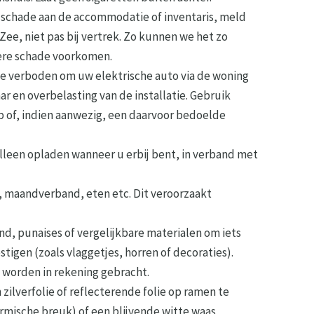
jf schade aan de accommodatie of inventaris, meld
Zee, niet pas bij vertrek. Zo kunnen we het zo
dere schade voorkomen.
te verboden om uw elektrische auto via de woning
ar en overbelasting van de installatie. Gebruik
orp of, indien aanwezig, een daarvoor bedoelde
Alleen opladen wanneer u erbij bent, in verband met
, maandverband, eten etc. Dit veroorzaakt
d, punaises of vergelijkbare materialen om iets
igen (zoals vlaggetjes, horren of decoraties).
 worden in rekening gebracht.
 zilverfolie of reflecterende folie op ramen te
ermische breuk) of een blijvende witte waas