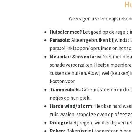
Hu
We vragen u vriendelijk reke
Huisdier mee?
Let goed op de regels i
Parasols:
Alleen gebruiken bij windstil
parasol inklappen/ opruimen en het to
Meubilair & inventaris:
Niet met meub
schade veroorzaken. Heeft u meerdere
tussen de huizen. Als wij wel (keuken
kosten voor.
Tuinmeubels:
Gebruik stoelen en dro
netjes op hun plek.
Harde wind/ storm:
Het kan hard waai
tuin waaien, stapel ze even op of zet z
Droogrek:
Bij regen, wind en bij vertr
Roken:
Roken is niet toegestaan binne