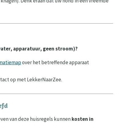
f knagen). Denk eraan dat uw hond in een vreemde
 water, apparatuur, geen stroom)?
rmatiemap
over het betreffende apparaat
ntact op met LekkerNaarZee.
efd
aleven van deze huisregels kunnen
kosten in