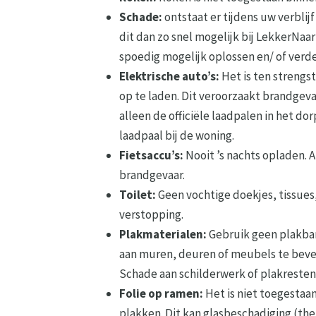
Schade:
ontstaat er tijdens uw verbli
dit dan zo snel mogelijk bij LekkerNaar
spoedig mogelijk oplossen en/ of ver
Elektrische auto’s:
Het is ten strengs
op te laden. Dit veroorzaakt brandgeva
alleen de officiële laadpalen in het d
laadpaal bij de woning.
Fietsaccu’s:
Nooit ’s nachts opladen. 
brandgevaar.
Toilet:
Geen vochtige doekjes, tissues
verstopping.
Plakmaterialen:
Gebruik geen plakban
aan muren, deuren of meubels te bevest
Schade aan schilderwerk of plakresten
Folie op ramen:
Het is niet toegestaan
plakken. Dit kan glasbeschadiging (th