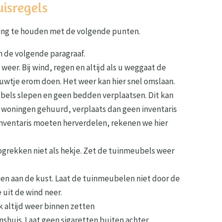
isregels
ning te houden met de volgende punten.
n de volgende paragraaf.
 weer. Bij wind, regen en altijd als u weggaat de
uwtje erom doen. Het weer kan hier snel omslaan.
els slepen en geen bedden verplaatsen. Dit kan
 woningen gehuurd, verplaats dan geen inventaris
)inventaris moeten herverdelen, rekenen we hier
ogrekken niet als hekje. Zet de tuinmeubels weer
en aan de kust. Laat de tuinmeubelen niet door de
e uit de wind neer.
ek altijd weer binnen zetten
nshuis. Laat geen sigaretten buiten achter.