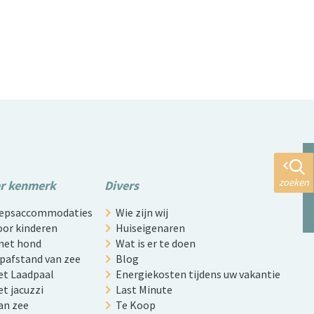
zoeken
er kenmerk
Divers
roepsaccommodaties
Wie zijn wij
oor kinderen
Huiseigenaren
 met hond
Wat is er te doen
opafstand van zee
Blog
et Laadpaal
Energiekosten tijdens uw vakantie
t jacuzzi
Last Minute
an zee
Te Koop