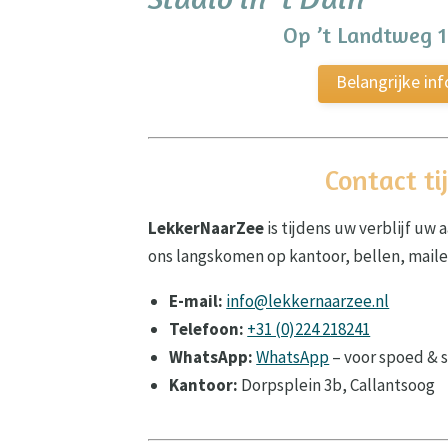
Op ’t Landtweg 1
Belangrijke in
Contact ti
LekkerNaarZee
is tijdens uw verblijf uw
ons langskomen op kantoor, bellen, mail
E-mail:
info@lekkernaarzee.nl
Telefoon:
+31 (0)224 218241
WhatsApp:
WhatsApp
– voor spoed & s
Kantoor:
Dorpsplein 3b, Callantsoog