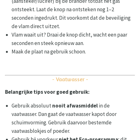
(aansteker/lucifer) bij de brander totdat het gas
ontsteekt. Laat de knop na ontsteken nog 1–2
seconden ingedrukt. Dit voorkomt dat de beveiliging
de vlam direct uitzet.
Vlam waait uit? Draai de knop dicht, wacht een paar
seconden en steek opnieuw aan.
Maak de plaat na gebruik schoon.
- Vaatwasser -
Belangrijke tips voor goed gebruik:
Gebruik absoluut
nooit afwasmiddel
in de
vaatwasser. Dan gaat de vaatwasser kapot door
schuimvorming. Gebruik daarvoor bestemde
vaatwasblokjes of poeder.
Gebruik bij voorkeur
niet het Eco-programma
; dit