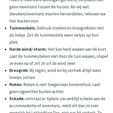
geen inventaris tussen de huizen. Als wij wel
(keuken)inventaris moeten herverdelen, rekenen we
hier kosten voor.
Tuinmeubels:
Gebruik stoelen en droogrekken niet
als hekje. Zet de tuinmeubels weer netjes op hun
plek.
Harde wind/ storm:
Het kan hard waaien aan de kust.
Laat de tuinmeubelen niet door de tuin waaien, stapel
ze even op of zet ze uit de wind neer.
Droogrek:
Bij regen, wind en bij vertrek altijd weer
binnen zetten
Roken:
Roken is niet toegestaan binnenshuis. Laat
geen sigaretten buiten achter.
Schade:
ontstaat er tijdens uw verblijf schade aan de
accommodatie of inventaris, meld dit dan zo snel
mogelijk bij LekkerNaarZee, niet pas bij vertrek. Zo