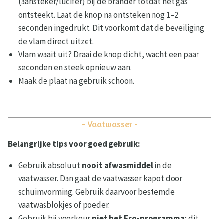
(aansteker/lucifer) bij de brander totdat het gas
ontsteekt. Laat de knop na ontsteken nog 1–2
seconden ingedrukt. Dit voorkomt dat de beveiliging
de vlam direct uitzet.
Vlam waait uit? Draai de knop dicht, wacht een paar
seconden en steek opnieuw aan.
Maak de plaat na gebruik schoon.
- Vaatwasser -
Belangrijke tips voor goed gebruik:
Gebruik absoluut
nooit afwasmiddel
in de
vaatwasser. Dan gaat de vaatwasser kapot door
schuimvorming. Gebruik daarvoor bestemde
vaatwasblokjes of poeder.
Gebruik bij voorkeur
niet het Eco-programma
; dit