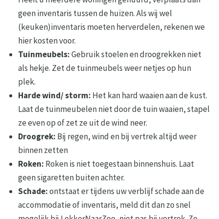
geen inventaris tussen de huizen. Als wij wel
(keuken)inventaris moeten herverdelen, rekenen we
hier kosten voor.
Tuinmeubels:
Gebruik stoelen en droogrekken niet
als hekje. Zet de tuinmeubels weer netjes op hun
plek.
Harde wind/ storm:
Het kan hard waaien aan de kust.
Laat de tuinmeubelen niet door de tuin waaien, stapel
ze even op of zet ze uit de wind neer.
Droogrek:
Bij regen, wind en bij vertrek altijd weer
binnen zetten
Roken:
Roken is niet toegestaan binnenshuis. Laat
geen sigaretten buiten achter.
Schade:
ontstaat er tijdens uw verblijf schade aan de
accommodatie of inventaris, meld dit dan zo snel
mogelijk bij LekkerNaarZee, niet pas bij vertrek. Zo