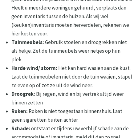
Heeft u meerdere woningen gehuurd, verplaats dan
geen inventaris tussen de huizen. Als wij wel
(keuken)inventaris moeten herverdelen, rekenen we
hier kosten voor.
Tuinmeubels:
Gebruik stoelen en droogrekken niet
als hekje. Zet de tuinmeubels weer netjes op hun
plek.
Harde wind/ storm:
Het kan hard waaien aan de kust.
Laat de tuinmeubelen niet door de tuin waaien, stapel
ze even op of zet ze uit de wind neer.
Droogrek:
Bij regen, wind en bij vertrek altijd weer
binnen zetten
Roken:
Roken is niet toegestaan binnenshuis. Laat
geen sigaretten buiten achter.
Schade:
ontstaat er tijdens uw verblijf schade aan de
accommodatie of inventaris, meld dit dan zo snel