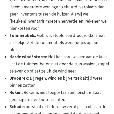
Heeft u meerdere woningen gehuurd, verplaats dan
geen inventaris tussen de huizen. Als wij wel
(keuken)inventaris moeten herverdelen, rekenen we
hier kosten voor.
Tuinmeubels:
Gebruik stoelen en droogrekken niet
als hekje. Zet de tuinmeubels weer netjes op hun
plek.
Harde wind/ storm:
Het kan hard waaien aan de kust.
Laat de tuinmeubelen niet door de tuin waaien, stapel
ze even op of zet ze uit de wind neer.
Droogrek:
Bij regen, wind en bij vertrek altijd weer
binnen zetten
Roken:
Roken is niet toegestaan binnenshuis. Laat
geen sigaretten buiten achter.
Schade:
ontstaat er tijdens uw verblijf schade aan de
accommodatie of inventaris, meld dit dan zo snel