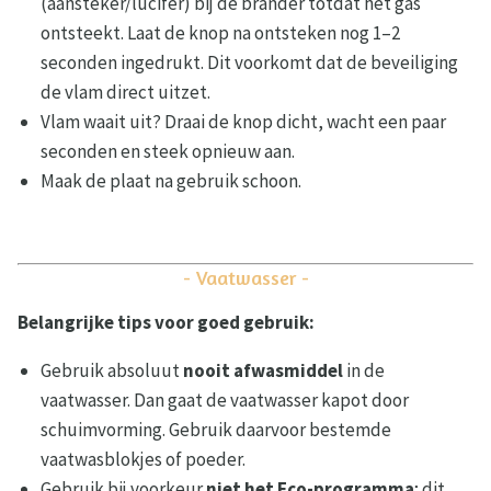
(aansteker/lucifer) bij de brander totdat het gas
ontsteekt. Laat de knop na ontsteken nog 1–2
seconden ingedrukt. Dit voorkomt dat de beveiliging
de vlam direct uitzet.
Vlam waait uit? Draai de knop dicht, wacht een paar
seconden en steek opnieuw aan.
Maak de plaat na gebruik schoon.
- Vaatwasser -
Belangrijke tips voor goed gebruik:
Gebruik absoluut
nooit afwasmiddel
in de
vaatwasser. Dan gaat de vaatwasser kapot door
schuimvorming. Gebruik daarvoor bestemde
vaatwasblokjes of poeder.
Gebruik bij voorkeur
niet het Eco-programma
; dit