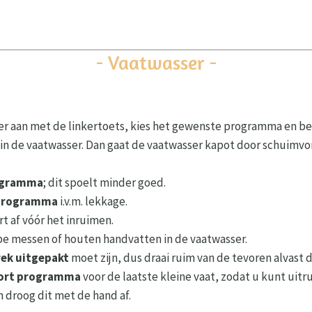
- Vaatwasser -
r aan met de linkertoets, kies het gewenste programma en bev
in de vaatwasser. Dan gaat de vaatwasser kapot door schuimv
rogramma
; dit spoelt minder goed.
t programma
i.v.m. lekkage.
t af vóór het inruimen.
pe messen of houten handvatten in de vaatwasser.
rek uitgepakt
moet zijn, dus draai ruim van de tevoren alvast 
ort programma
voor de laatste kleine vaat, zodat u kunt uitr
en droog dit met de hand af.