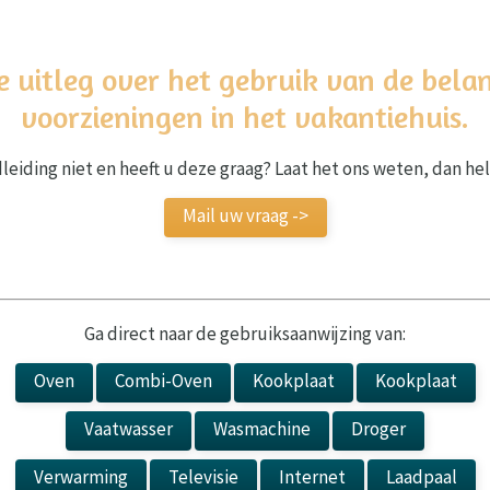
e uitleg over het gebruik van de bela
voorzieningen in het vakantiehuis.
leiding niet en heeft u deze graag? Laat het ons weten, dan hel
Mail uw vraag ->
Ga direct naar de gebruiksaanwijzing van:
Oven
Combi-Oven
Kookplaat
Kookplaat
Vaatwasser
Wasmachine
Droger
Verwarming
Televisie
Internet
Laadpaal