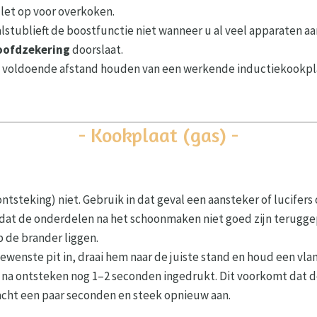
 let op voor overkoken.
alstublieft de boostfunctie niet wanneer u al veel apparaten aa
oofdzekering
doorslaat.
oldoende afstand houden van een werkende inductiekookplaat (
- Kookplaat (gas) -
steking) niet. Gebruik in dat geval een aansteker of lucifers 
n dat de onderdelen na het schoonmaken niet goed zijn terugge
 de brander liggen.
ewenste pit in, draai hem naar de juiste stand en houd een vla
 na ontsteken nog 1–2 seconden ingedrukt. Dit voorkomt dat de
wacht een paar seconden en steek opnieuw aan.