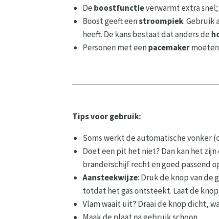
De
boostfunctie
verwarmt extra snel;
Boost geeft een
stroompiek
. Gebruik 
heeft. De kans bestaat dat anders de
h
Personen met een
pacemaker
moeten v
Tips voor gebruik:
Soms werkt de automatische vonker (ont
Doet een pit het niet? Dan kan het zij
branderschijf recht en goed passend op
Aansteekwijze
: Druk de knop van de g
totdat het gas ontsteekt. Laat de knop
Vlam waait uit? Draai de knop dicht, 
Maak de plaat na gebruik schoon.