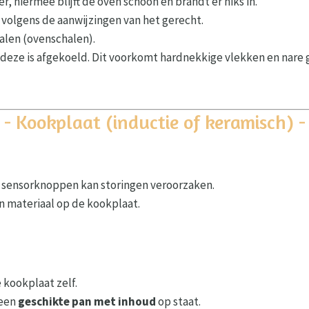
r, hiermee blijft de oven schoon en brandt er niks in.
 volgens de aanwijzingen van het gerecht.
alen (ovenschalen).
deze is afgekoeld. Dit voorkomt hardnekkige vlekken en nare 
- Kookplaat (inductie of keramisch) -
 sensorknoppen kan storingen veroorzaken.
n materiaal op de kookplaat.
e kookplaat zelf.
 een
geschikte pan met inhoud
op staat.