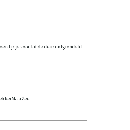
een tijdje voordat de deur ontgrendeld
 LekkerNaarZee.