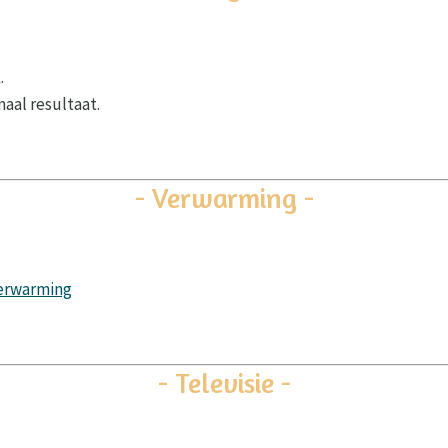
.
maal resultaat.
- Verwarming -
verwarming
- Televisie -