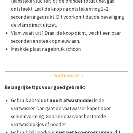
(aansteker/lucifer) bij de brander totdat het gas
ontsteekt. Laat de knop na ontsteken nog 1–2
seconden ingedrukt. Dit voorkomt dat de beveiliging
de vlam direct uitzet.
Vlam waait uit? Draai de knop dicht, wacht een paar
seconden en steek opnieuw aan.
Maak de plaat na gebruik schoon.
- Vaatwasser -
Belangrijke tips voor goed gebruik:
Gebruik absoluut
nooit afwasmiddel
in de
vaatwasser. Dan gaat de vaatwasser kapot door
schuimvorming. Gebruik daarvoor bestemde
vaatwasblokjes of poeder.
Gebruik bij voorkeur
niet het Eco-programma
; dit