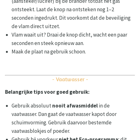
(aansteker/lucifer) bij de brander totdat het gas
ontsteekt. Laat de knop na ontsteken nog 1–2
seconden ingedrukt. Dit voorkomt dat de beveiliging
de vlam direct uitzet.
Vlam waait uit? Draai de knop dicht, wacht een paar
seconden en steek opnieuw aan.
Maak de plaat na gebruik schoon.
- Vaatwasser -
Belangrijke tips voor goed gebruik:
Gebruik absoluut
nooit afwasmiddel
in de
vaatwasser. Dan gaat de vaatwasser kapot door
schuimvorming. Gebruik daarvoor bestemde
vaatwasblokjes of poeder.
Gebruik bij voorkeur
niet het Eco-programma
; dit