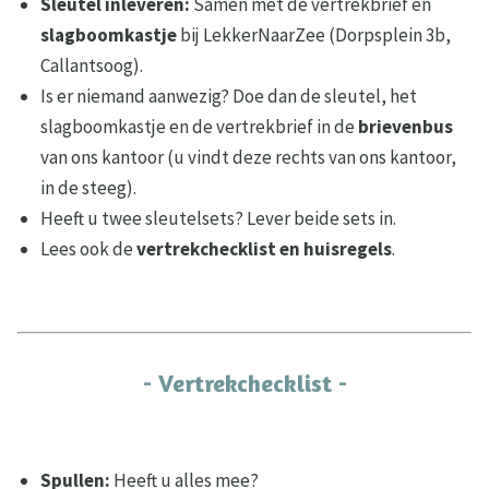
Sleutel inleveren:
Samen met de vertrekbrief en
slagboomkastje
bij LekkerNaarZee (Dorpsplein 3b,
Callantsoog).
Is er niemand aanwezig? Doe dan de sleutel, het
slagboomkastje en de vertrekbrief in de
brievenbus
van ons kantoor (u vindt deze rechts van ons kantoor,
in de steeg).
Heeft u twee sleutelsets? Lever beide sets in.
Lees ook de
vertrekchecklist en huisregels
.
- Vertrekchecklist -
Spullen:
Heeft u alles mee?