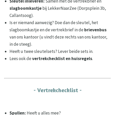
Sleutel inleveren:
Samen met de vertrekbrief en
slagboomkastje
bij LekkerNaarZee (Dorpsplein 3b,
Callantsoog).
Is er niemand aanwezig? Doe dan de sleutel, het
slagboomkastje en de vertrekbrief in de
brievenbus
van ons kantoor (u vindt deze rechts van ons kantoor,
in de steeg).
Heeft u twee sleutelsets? Lever beide sets in.
Lees ook de
vertrekchecklist en huisregels
.
- Vertrekchecklist -
Spullen:
Heeft u alles mee?