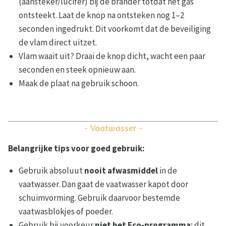
(aansteker/lucifer) bij de brander totdat het gas
ontsteekt. Laat de knop na ontsteken nog 1–2
seconden ingedrukt. Dit voorkomt dat de beveiliging
de vlam direct uitzet.
Vlam waait uit? Draai de knop dicht, wacht een paar
seconden en steek opnieuw aan.
Maak de plaat na gebruik schoon.
- Vaatwasser -
Belangrijke tips voor goed gebruik:
Gebruik absoluut
nooit afwasmiddel
in de
vaatwasser. Dan gaat de vaatwasser kapot door
schuimvorming. Gebruik daarvoor bestemde
vaatwasblokjes of poeder.
Gebruik bij voorkeur
niet het Eco-programma
; dit