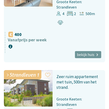
1
/
25
Groote Keeten:
Strandleven
4
2
500m
400
Vanafprijs per week
bekijk huis
Strandleven 1
Zeer ruim appartement
met tuin, 500m van het
strand.
Groote Keeten:
1
/
27
Strandleven