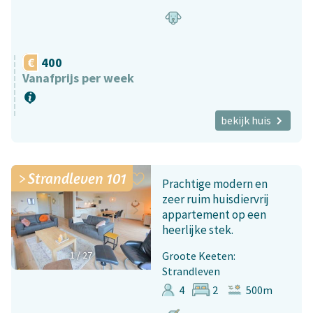
400
Vanafprijs per week
bekijk huis
Strandleven 101
Prachtige modern en
zeer ruim huisdiervrij
appartement op een
heerlijke stek.
1
/
27
Groote Keeten:
Strandleven
4
2
500m