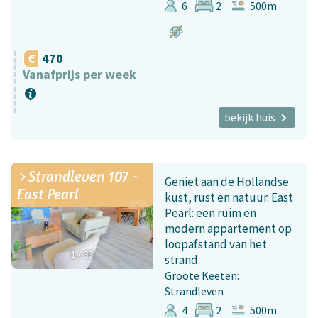
6
2
500m
470
Vanafprijs per week
bekijk huis
Strandleven 107 -
Geniet aan de Hollandse
East Pearl
kust, rust en natuur. East
Pearl: een ruim en
modern appartement op
loopafstand van het
1
/
33
strand.
Groote Keeten:
Strandleven
4
2
500m